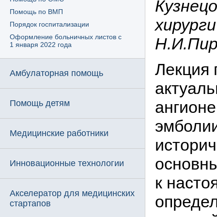
Кузнецо
Помощь по ВМП
хирурги
Порядок госпитализации
Оформление больничных листов с
Н.И.Пир
1 января 2022 года
Лекция 
Амбулаторная помощь
актуаль
ангион
Помощь детям
эмболи
Медицинские работники
историч
основны
Инновационные технологии
к насто
Акселератор для медицинских
опреде
стартапов