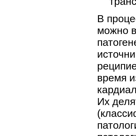
тран
В проце
можно в
патоген
источни
реципие
время и
кардиал
Их деля
(класси
патолог