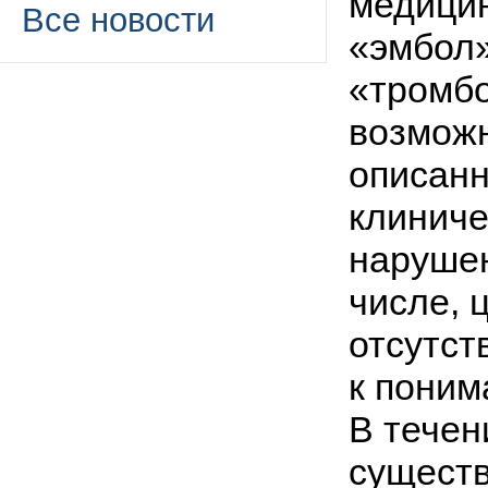
медици
Все новости
«эмбол»
«тромбо
возмож
описанн
клиниче
нарушен
числе, 
отсутст
к поним
В течен
существ