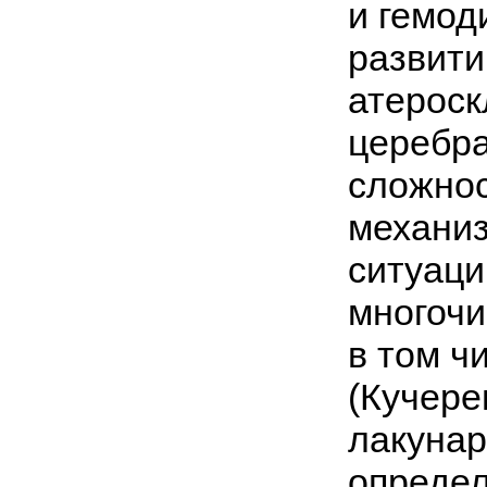
и гемод
развити
атероск
церебра
сложно
механиз
ситуаци
многоч
в том ч
(Кучере
лакунар
определ