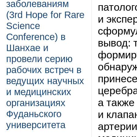
заболеваниям
патолог
(3rd Hope for Rare
и экспе
Science
сформу
Conference) в
вывод: 
Шанхае и
формиру
провели серию
обнаруж
рабочих встреч в
принесе
ведущих научных
церебра
и медицинских
а также
организациях
Фуданьского
и клапа
университета
артерии