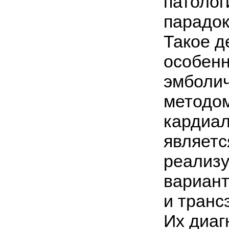
патолог
парадок
Такое д
особен
эмболич
методом
кардиал
являетс
реализу
вариан
и транс
Их диаг