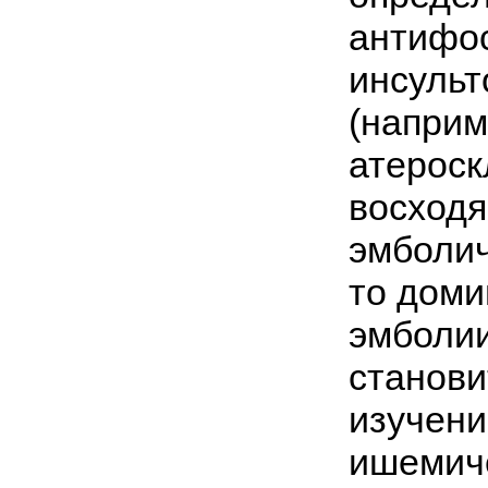
антифос
инсульт
(наприм
атероск
восходя
эмболич
то дом
эмболии
станови
изучени
ишемиче