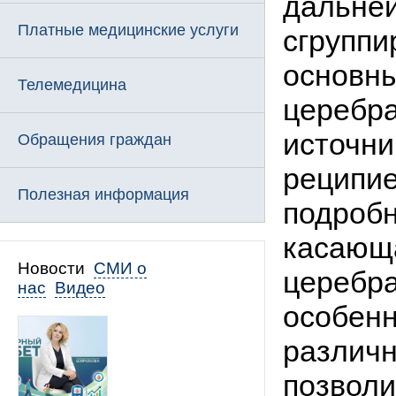
дальней
Платные медицинские услуги
сгруппи
основны
Телемедицина
церебра
источни
Обращения граждан
реципие
Полезная информация
подроб
касающа
Новости
СМИ о
церебра
нас
Видео
особенн
различн
позволи