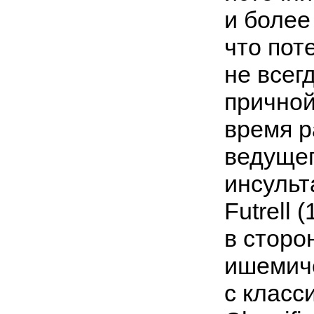
и более
что пот
не всег
причной
время р
ведущег
инсульт
Futrell 
в сторо
ишемиче
с класс