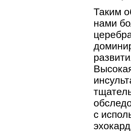
Таким о
нами б
церебра
домини
развити
Высокая
инсульт
тщател
обследо
с испол
эхокард