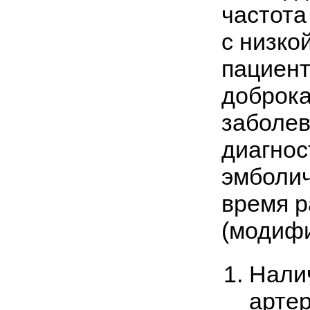
частота
с низко
пациент
доброка
заболев
диагнос
эмболич
время 
(модифи
Нали
артер