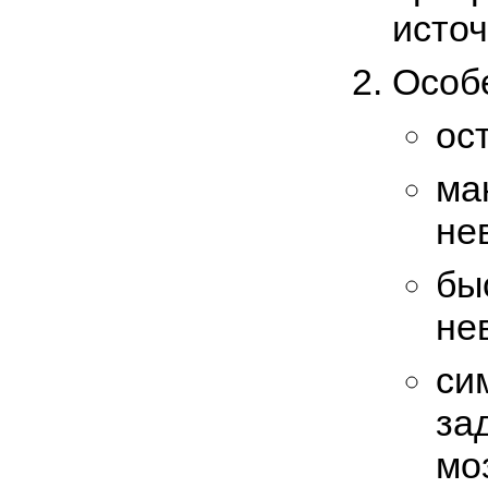
источ
Особ
ос
ма
не
бы
не
си
за
мо