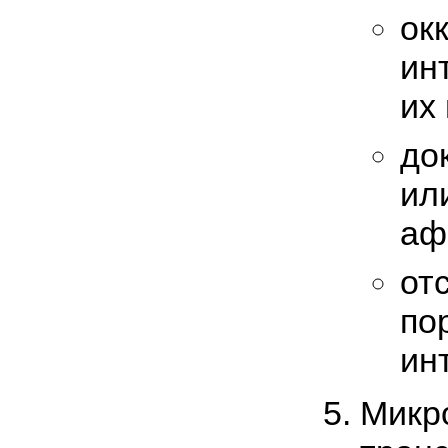
ок
ин
их
до
ил
аф
от
по
ин
Микр