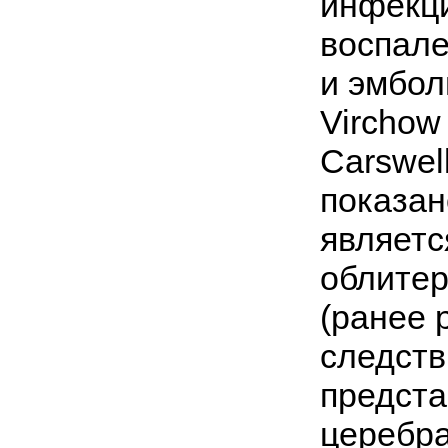
инфекци
воспале
и эмбол
Virchow
Carswel
показан
являетс
облитер
(ранее 
следств
предста
церебра