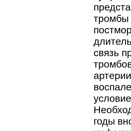
предста
тромбы 
постмор
длитель
связь п
тромбов
артерии
воспале
условие
Необход
годы вн