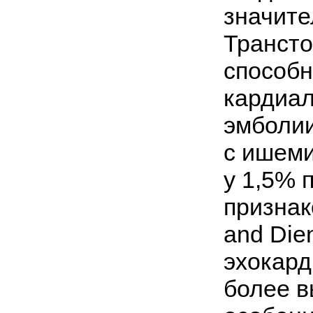
значите
Трансто
способн
кардиал
эмболии
с ишеми
у 1,5% 
признак
and Die
эхокард
более в