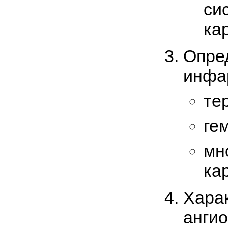
си
ка
Опре
инфа
те
ге
мн
ка
Хара
анги