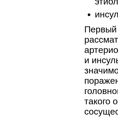
этиол
инсул
Первый 
рассма
артерио
и инсул
значимо
поражен
головно
такого 
сосущес