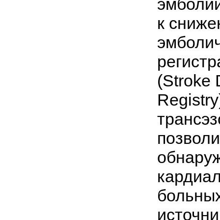
эмболии
к сниж
эмболич
регистр
(Stroke
Registr
трансэ
позволи
обнару
кардиал
больных
источни