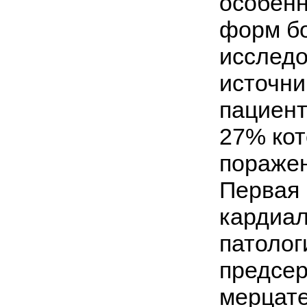
особенн
форм бо
исследо
источни
пациент
27% кот
поражени
Первая 
кардиал
патолог
предсер
мерцате