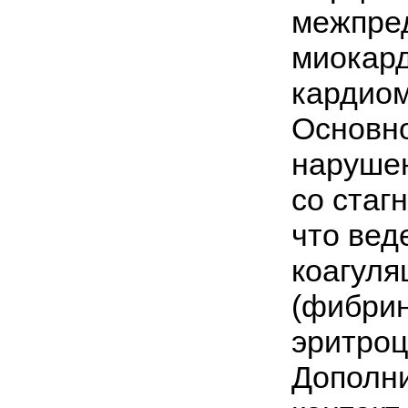
межпред
миокард
кардиом
Основн
нарушен
со стаг
что вед
коагуля
(фибрин
эритроц
Дополн