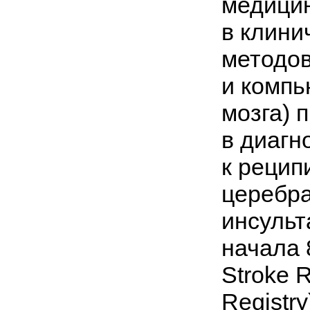
медицин
в клини
методов
и компь
мозга) 
в диагн
к рецип
церебра
инсульт
начала
Stroke R
Registr