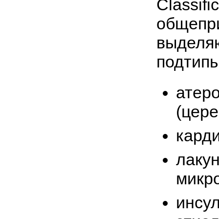
Classifi
общепри
выделя
подтипы
атер
(цере
кард
лаку
микро
инсул