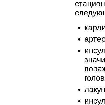
стацион
следующ
кард
арте
инсу
знач
пора
голов
лаку
инсул