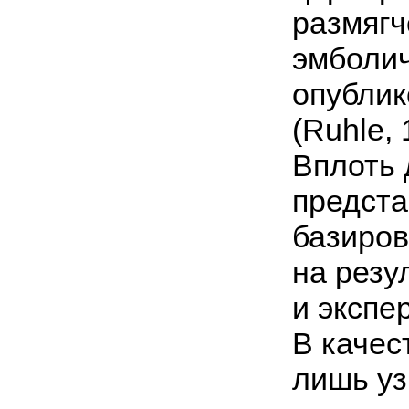
размягч
эмболич
опублик
(Ruhle, 
Вплоть 
предста
базиров
на резу
и экспе
В качес
лишь уз