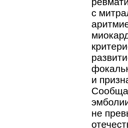
ревмати
с митра
аритмие
миокард
критери
развити
фокальн
и призн
Сообща
эмболии
не прев
отечест