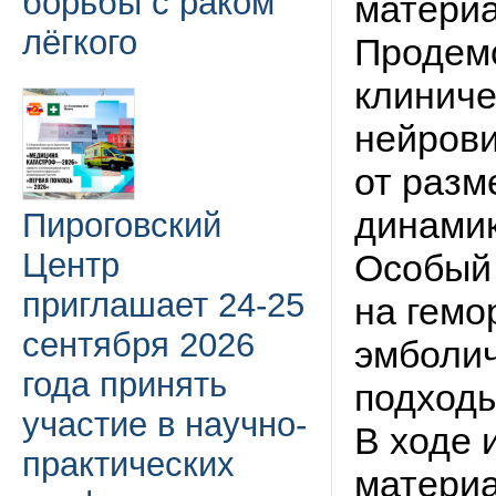
борьбы с раком
материа
лёгкого
Продем
клиниче
нейрови
от разм
динамик
Пироговский
Центр
Особый 
приглашает 24-25
на гемо
сентября 2026
эмболич
года принять
подходы
участие в научно-
В ходе 
практических
материа