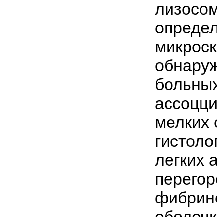
лизосом
определ
микроск
обнаруж
больных
ассоцц
мелких 
гистоло
легких 
перегор
фибрин
оболочк