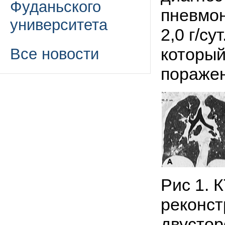
Фуданьского
пневмон
университета
2,0 г/с
который
Все новости
поражен
Рис 1. 
реконст
двустор