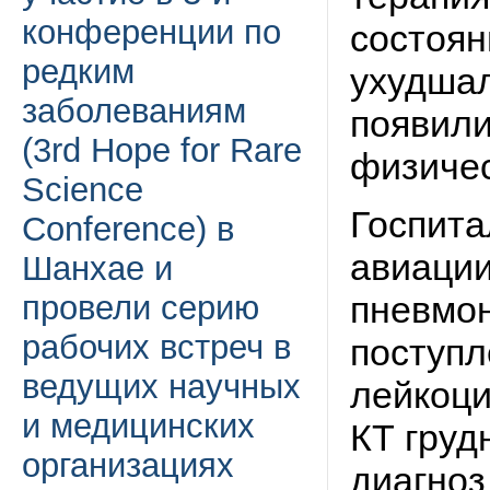
конференции по
состоян
редким
ухудшал
заболеваниям
появили
(3rd Hope for Rare
физичес
Science
Госпита
Conference) в
авиации
Шанхае и
провели серию
пневмон
рабочих встреч в
поступл
ведущих научных
лейкоци
и медицинских
КТ груд
организациях
диагноз