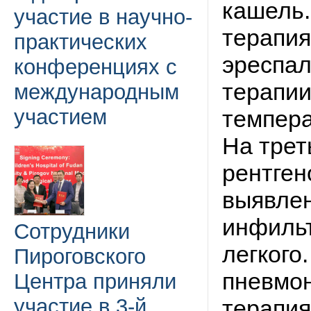
кашель.
участие в научно-
терапия
практических
эреспал
конференциях с
терапи
международным
участием
темпера
На трет
рентген
выявле
инфильт
Сотрудники
легкого
Пироговского
пневмон
Центра приняли
участие в 3-й
терапия