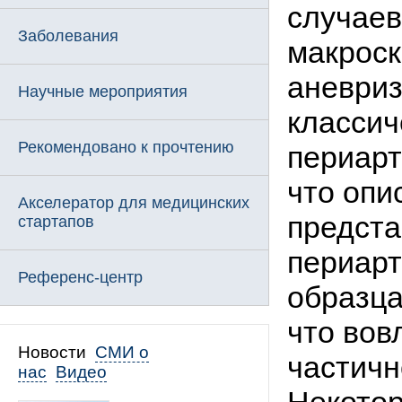
случаев
Заболевания
макроск
аневриз
Научные мероприятия
классич
Рекомендовано к прочтению
периарт
что опи
Акселератор для медицинских
предста
стартапов
периарт
Референс-центр
образца
что вов
Новости
СМИ о
частичн
нас
Видео