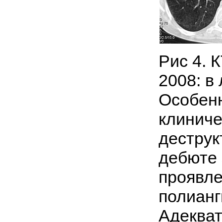
Рис 4. 
2008: в
Особен
клиниче
деструк
дебюте
проявле
полианг
Адекват