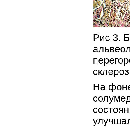
Рис 3. 
альвео
перегор
склероз
На фоне
солуме
состоян
улучшал