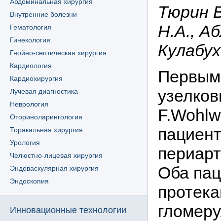
Абдоминальная хирургия
Тюрин В
Внутренние болезни
Н.А., А
Гематология
Гинекология
Кулабух
Гнойно-септическая хирургия
Кардиология
Первым
Кардиохирургия
узелков
Лучевая диагностика
Неврология
F.Wohlww
Оториноларингология
пациент
Торакальная хирургия
Урология
периарт
Челюстно-лицевая хирургия
Оба пац
Эндоваскулярная хирургия
Эндоскопия
протека
гломеру
Инновационные технологии