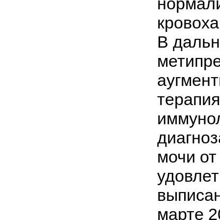
нормали
кровоха
В даль
метипре
аугмент
терапия
иммунол
диагноз
мочи от
удовлет
выписан
марте 2