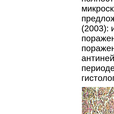
микроск
предлож
(2003):
поражен
поражен
антиней
периоде
гистоло