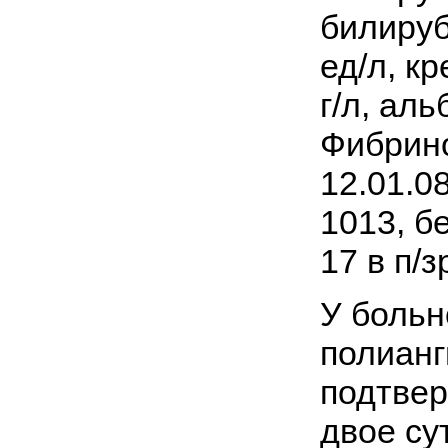
билируб
ед/л, к
г/л, аль
Фибрино
12.01.0
1013, бе
17 в п/з
У больн
полианг
подтвер
двое су