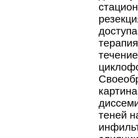
стацион
резекци
доступа
терапия
течение
циклофо
Своеобр
картина
диссеми
теней н
инфильт