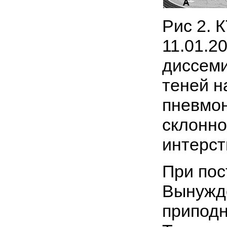
Рис 2. 
11.01.2
диссем
теней н
пневмон
склонно
интерст
При пос
Вынужде
приподн