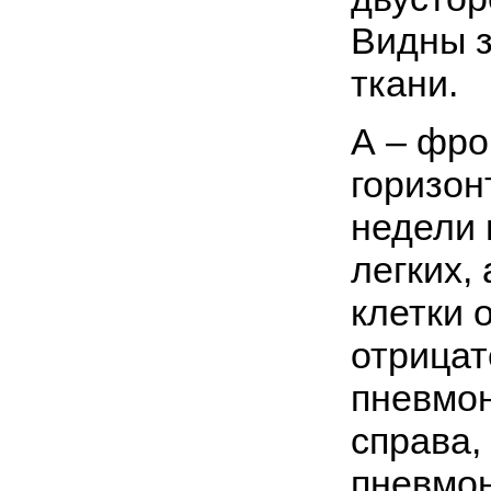
Видны з
ткани.
А – фро
горизон
недели 
легких,
клетки 
отрицат
пневмон
справа,
пневмон