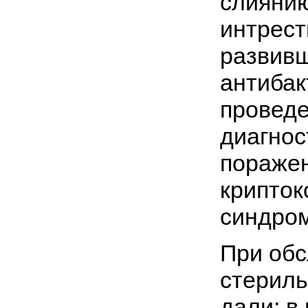
слияни
интрест
развив
антибак
провед
диагнос
поражен
крипток
синдром
При обс
стериль
дали; в