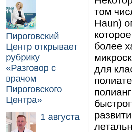
Некотор
том числ
Haun) о
которое
Пироговский
более х
Центр открывает
микроск
рубрику
«Разговор с
для кла
врачом
полиате
Пироговского
полианг
Центра»
быстроп
развити
1 августа
летальн