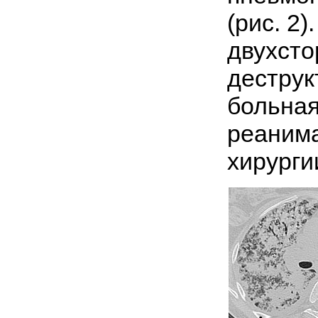
(рис. 2
двухст
деструк
больная
реанима
хирурги