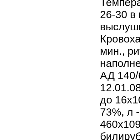
Темпера
26-30 в
выслуш
Кровоха
мин., р
наполне
АД 140/
12.01.0
до 16х1
73%, л 
460х109
билируб