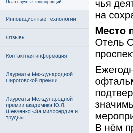
чья дея
План научных конференций
на сохр
Инновационные технологии
Место
Отзывы
Отель О
проспект
Контактная информация
Ежегодн
Лауреаты Международной
офталь
Пироговской премии
подтвер
Лауреаты Международной
значимы
премии академика Ю.Л.
Шевченко «За милосердие и
меропри
труды»
В нём п