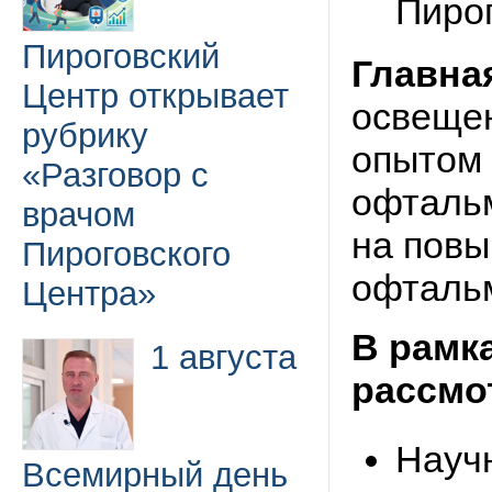
Пирог
Пироговский
Главна
Центр открывает
освещен
рубрику
опытом 
«Разговор с
офталь
врачом
на повы
Пироговского
офталь
Центра»
В рамк
1 августа
рассмо
Науч
Всемирный день