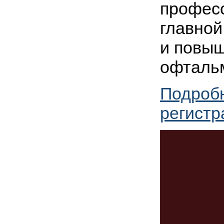
профес
главной
и повыш
офтальм
Подроб
регистр