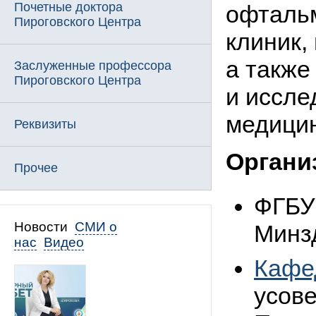
Почетные доктора
офтальм
Пироговского Центра
клиник,
а также
Заслуженные профессора
Пироговского Центра
и иссле
медицин
Реквизиты
Органи
Прочее
ФГБУ
Новости
СМИ о
Минз
нас
Видео
Кафе
усов