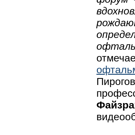
вдохнов
рождаю
опреде
офталь
отмеча
офталь
Пирогов
профес
Файзра
видеооб