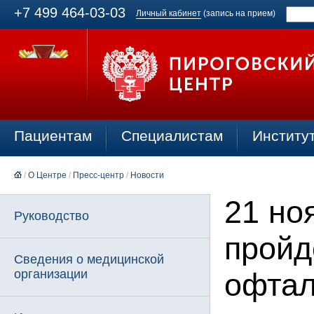
+7 499 464-03-03
Личный кабинет
(запись на прием)
Пациентам
Специалистам
Институ
/
О Центре
/
Пресс-центр
/
Новости
21 но
Руководство
пройд
Сведения о медицинской
организации
офтал