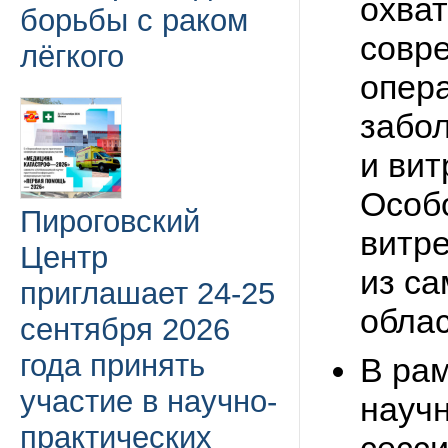
охва
борьбы с раком
совр
лёгкого
опера
забол
и вит
Особ
Пироговский
витр
Центр
из с
приглашает 24-25
обла
сентября 2026
года принять
В ра
участие в научно-
науч
практических
сесси