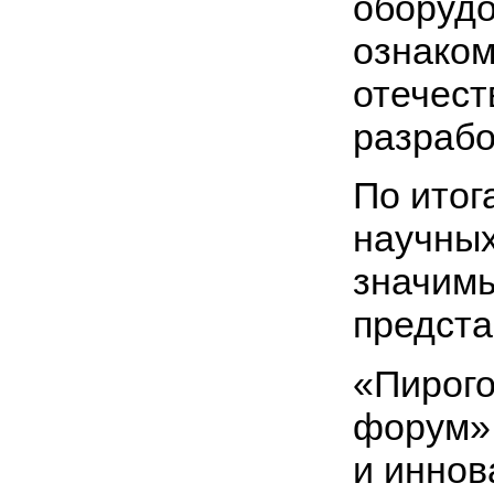
оборудо
ознаком
отечес
разрабо
По итог
научных
значимы
предста
«Пирого
форум» 
и инно