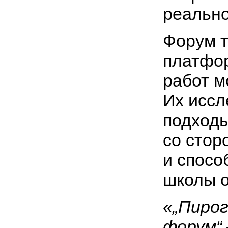
реально
Форум т
платфор
работ м
Их иссл
подходы
со стор
и спосо
школы 
«„Пиро
форум“