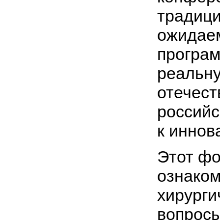
традици
ожидае
програ
реальну
отечест
российс
к иннов
Этот фо
ознаком
хирурги
вопросы