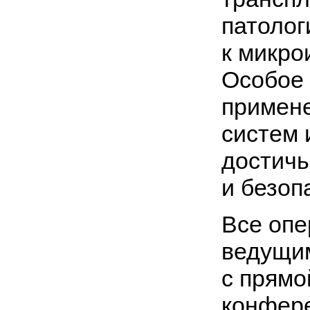
патолог
к микро
Особое 
примене
систем 
достичь
и безоп
Все опе
ведущи
с прямо
конфере