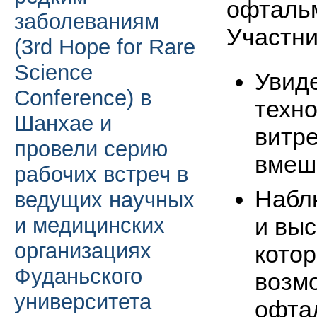
офтальм
заболеваниям
Участни
(3rd Hope for Rare
Science
Увид
Conference) в
техно
Шанхае и
витр
провели серию
вмеш
рабочих встреч в
Набл
ведущих научных
и вы
и медицинских
организациях
кото
Фуданьского
возм
университета
офта