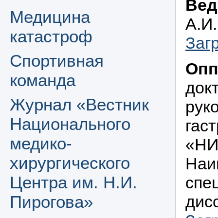
Вед
Медицина
А.И
катастроф
Заг
Спортивная
Опп
команда
док
Журнал «Вестник
рук
Национального
гас
медико-
«НИ
хирургического
Наи
Центра им. Н.И.
спе
дисс
Пирогова»