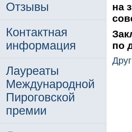
Отзывы
на 
сов
Контактная
Зак
информация
по 
Друг
Лауреаты
Международной
Пироговской
премии