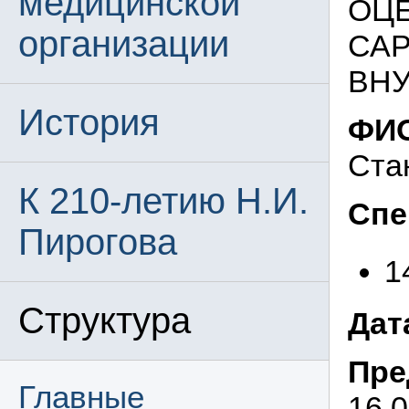
медицинской
ОЦЕ
организации
САР
ВН
История
ФИО
Ста
К 210-летию Н.И.
Спе
Пирогова
1
Структура
Дат
Пре
Главные
16.