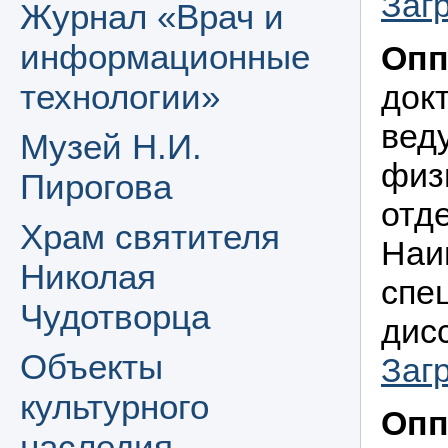
Заг
Журнал «Врач и
информационные
Опп
технологии»
док
вед
Музей Н.И.
физ
Пирогова
отд
Храм святителя
Наи
Николая
спе
Чудотворца
дисс
Объекты
Заг
культурного
Опп
наследия