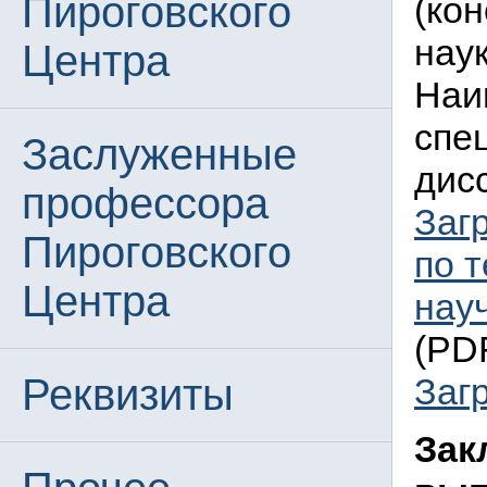
Пироговского
(ко
нау
Центра
Наи
спе
Заслуженные
дисс
профессора
Заг
Пироговского
по 
Центра
нау
(PDF
Реквизиты
Заг
Зак