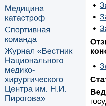
З
Медицина
З
катастроф
З
Спортивная
команда
Отз
Журнал «Вестник
кон
Национального
З
медико-
хирургического
Ста
Центра им. Н.И.
Вед
Пирогова»
гос