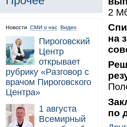
Прочее
вып
2 М
Спи
Новости
СМИ о нас
Видео
на 
Пироговский
сов
Центр
открывает
Реш
рубрику «Разговор с
рез
врачом Пироговского
Пол
Центра»
Зак
1 августа
по 
Всемирный