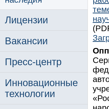
тем
нау
Лицензии
(PDF
Заг
Вакансии
Опп
Сер
Пресс-центр
фед
авт
Инновационные
учр
технологии
«Ро
нар