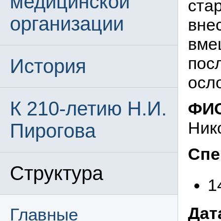
медицинской
ста
организации
вне
вме
пос
История
осл
К 210-летию Н.И.
ФИО
Ник
Пирогова
Спе
Структура
1
Дат
Главные