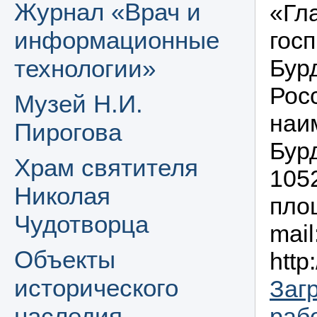
Журнал «Врач и
«Гл
информационные
гос
технологии»
Бур
Рос
Музей Н.И.
наи
Пирогова
Бур
Храм святителя
1052
Николая
площ
Чудотворца
mail
Объекты
http
исторического
Заг
наследия
раб