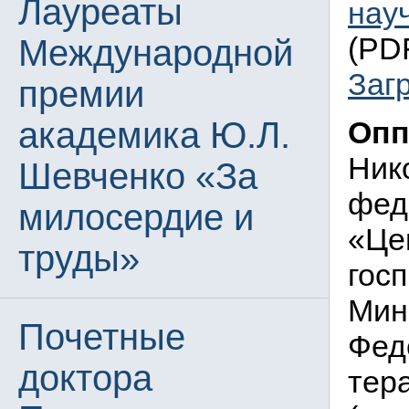
Лауреаты
нау
(PDF
Международной
Заг
премии
академика Ю.Л.
Опп
Ник
Шевченко «За
фед
милосердие и
«Це
труды»
гос
Мин
Почетные
Фед
доктора
тер