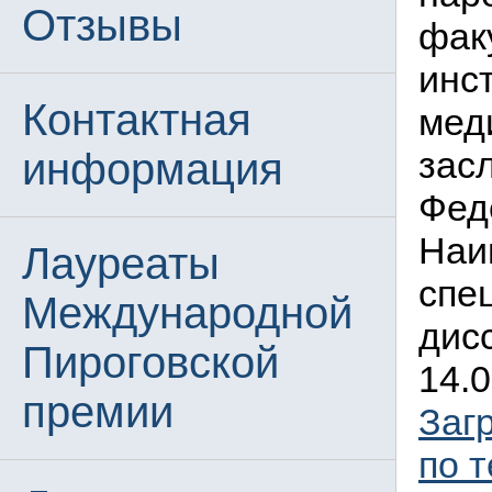
Отзывы
фак
инс
Контактная
мед
зас
информация
Фед
Наи
Лауреаты
спе
Международной
дис
Пироговской
14.0
премии
Заг
по 