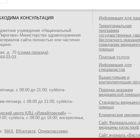
БХОДИМА КОНСУЛЬТАЦИЯ
Информация для пац
Территориальная
юджетное учреждение «Национальный
программа
 Пирогова» Министерства здравоохранения
государственных гар
атериалов сайта полностью или частично
бесплатного оказани
ещено.
гражданам медицинс
помощи
я, д. 70 (
схема проезда
).
464-03-03
.
Платные услуги
Информация для
специалистов
Вышестоящие и
контролирующие орг
тница, с 08:00 до 21:00; суббота-
Порядки оказания
медицинской помощи
к-пятница, с 08:00 до 21:00; суббота-
Стандарты медицинс
помощи
ический центр КДЦ «Измайловский»
—
Клинические рекоме
:00; суббота, с 09:00 до 18:00; воскресенье,
Сайт Федерального ц
медицины катастроф
ях:
MAX
,
ВКонтакте
,
Одноклассники
,
Сайт журнала «Вестн
Национального медик