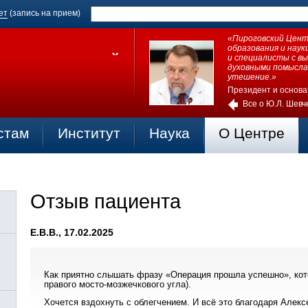
ет
(запись на прием)
«Пироговский Центр
образования и нау
и специалисты с в
духовными помысла
утешение.»
Президент и основа
Все о Ю.Л. Шевч
стам
Институт
Наука
О Центре
Отзыв пациента
Е.В.В., 17.02.2025
Как приятно слышать фразу «Операция прошла успешно», кото
правого мосто-мозжечкового угла).
Хочется вздохнуть с облегчением. И всё это благодаря Але