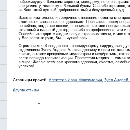
нейрохирургу с большим сердцем, молодому, но очень грамо
специалисту, человеку с большой буквы. Спасибо огромное, 
за Ваш такой нужный, добросовестный и безупречный труд.
Ваше внимательное и сердечное отношение помогли мне пре
сложности, связанные со здоровьем. Признаюсь, перед опера
но сейчас, когда все позади, я понимаю, как мне повезло ока
отважный и славный доктор, спасибо за профессионализм и 
Спасибо, что дарите людям новую страничку жизни, и мне в т
у Вас золотые руки, Вы — чуткий врач.
Огромная моя благодарность оперирующему хирургу, заведу
отделением Зуеву Андрею Александровичу и всем остальным
связке, а также прекрасным медсестрам и медбратьям, котор
всего периода госпитализации. Профессия медика — самая от
в мире. Желаю всем вам крепкого здоровья, счастья, семейн
успехов!
Страницы врачей:
Алексеев Иван Максимович
,
Зуев Андрей
Другие отзывы