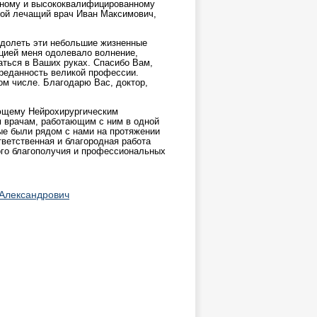
тному и высококвалифицированному
мой лечащий врач Иван Максимович,
одолеть эти небольшие жизненные
цией меня одолевало волнение,
заться в Ваших руках. Спасибо Вам,
преданность великой профессии.
ом числе. Благодарю Вас, доктор,
ющему Нейрохирургическим
 врачам, работающим с ним в одной
ые были рядом с нами на протяжении
ветственная и благородная работа
ого благополучия и профессиональных
 Александрович