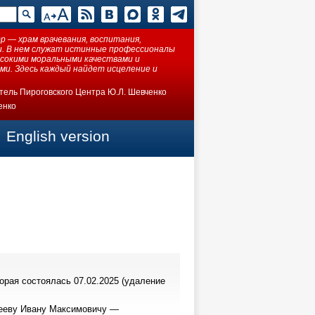
 — храм врачевания, воспитания,
ки. В нем служат истинные профессионалы
ысокими моральными качествами и
ми. Здесь каждый найдет исцеление и
тель Пироговского Центра Ю.Л. Шевченко
енко
English version
рая состоялась 07.02.2025 (удаление
ксееву Ивану Максимовичу —