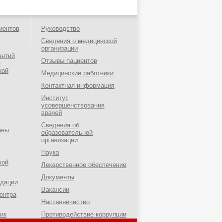
иентов
Руководство
Сведения о медицинской
организации
антий
Отзывы пациентов
я
кой
Медицинские работники
Контактная информация
Институт
усовершенствования
врачей
Сведения об
аны
образовательной
организации
Наука
кой
Лекарственное обеспечение
Документы
ндации
Вакансии
ентра
Наставничество
ик
Противодействие коррупции
о-