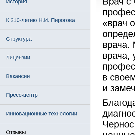
Врач с
История
профес
К 210-летию Н.И. Пирогова
«врач о
опреде
Структура
врача. 
врача, 
Лицензии
профес
в свое
Вакансии
и заме
Пресс-центр
Благод
диагно
Инновационные технологии
Черноск
Отзывы