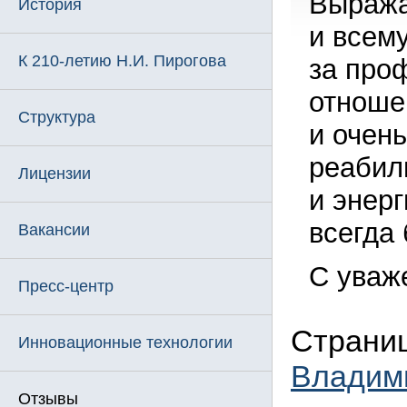
Выража
История
и всем
К 210-летию Н.И. Пирогова
за про
отношен
Структура
и очен
реабил
Лицензии
и энерг
всегда 
Вакансии
С уваж
Пресс-центр
Страниц
Инновационные технологии
Владим
Отзывы