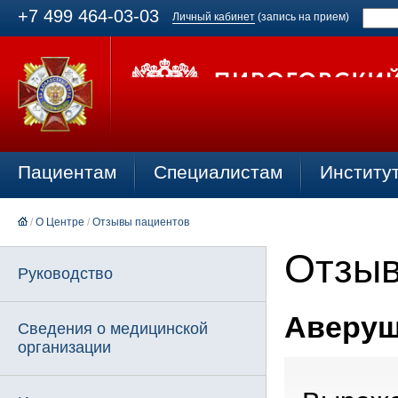
+7 499 464-03-03
Личный кабинет
(запись на прием)
Пациентам
Специалистам
Институ
/
О Центре
/
Отзывы пациентов
Отзыв
Руководство
Аверушк
Сведения о медицинской
организации