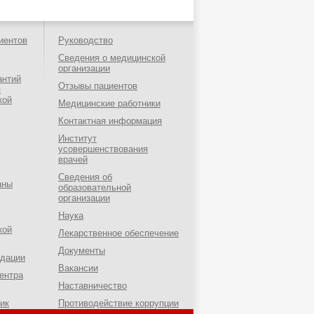
иентов
Руководство
Сведения о медицинской
организации
антий
Отзывы пациентов
я
кой
Медицинские работники
Контактная информация
Институт
усовершенствования
врачей
Сведения об
аны
образовательной
организации
Наука
кой
Лекарственное обеспечение
Документы
ндации
Вакансии
ентра
Наставничество
ик
Противодействие коррупции
о-