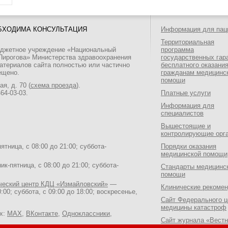
БХОДИМА КОНСУЛЬТАЦИЯ
Информация для пац
Территориальная
юджетное учреждение «Национальный
программа
 Пирогова» Министерства здравоохранения
государственных гар
атериалов сайта полностью или частично
бесплатного оказани
ещено.
гражданам медицинс
помощи
я, д. 70 (
схема проезда
).
464-03-03
.
Платные услуги
Информация для
специалистов
Вышестоящие и
контролирующие орг
тница, с 08:00 до 21:00; суббота-
Порядки оказания
медицинской помощи
к-пятница, с 08:00 до 21:00; суббота-
Стандарты медицинс
помощи
ический центр КДЦ «Измайловский»
—
Клинические рекоме
:00; суббота, с 09:00 до 18:00; воскресенье,
Сайт Федерального ц
медицины катастроф
ях:
MAX
,
ВКонтакте
,
Одноклассники
,
Сайт журнала «Вестн
Национального медик