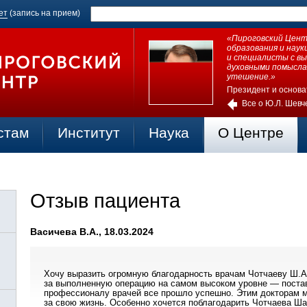
ет
(запись на прием)
«Пироговский Центр
образования и нау
и специалисты с в
духовными помысла
утешение.»
Президент и основа
Все о Ю.Л. Шевч
стам
Институт
Наука
О Центре
Отзыв пациента
Васичева В.А., 18.03.2024
Хочу выразить огромную благодарность врачам Чотчаеву Ш.А.
за выполненную операцию на самом высоком уровне — постав
профессионалу врачей все прошло успешно. Этим докторам 
за свою жизнь. Особенно хочется поблагодарить Чотчаева Ш