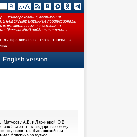
 — храм врачевания, воспитания,
ки. В нем служат истинные профессионалы
ысокими моральными качествами и
ми. Здесь каждый найдет исцеление и
тель Пироговского Центра Ю.Л. Шевченко
енко
English version
, Матусову А.В. и Ларичевой Ю.В.
лено 3 стента. Благодаря высокому
можно доверять и быть спокойным
амиля Алиевича за чуткое