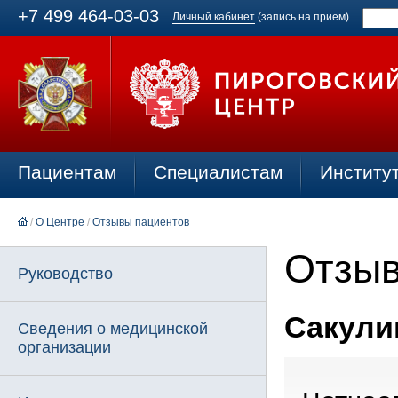
+7 499 464-03-03
Личный кабинет
(запись на прием)
Пациентам
Специалистам
Институ
/
О Центре
/
Отзывы пациентов
Отзыв
Руководство
Сакулин
Сведения о медицинской
организации