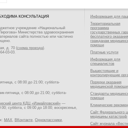
БХОДИМА КОНСУЛЬТАЦИЯ
Информация для пац
Территориальная
юджетное учреждение «Национальный
программа
 Пирогова» Министерства здравоохранения
государственных гар
атериалов сайта полностью или частично
бесплатного оказани
ещено.
гражданам медицинс
помощи
я, д. 70 (
схема проезда
).
464-03-03
.
Платные услуги
Информация для
специалистов
Вышестоящие и
контролирующие орг
тница, с 08:00 до 21:00; суббота-
Порядки оказания
медицинской помощи
к-пятница, с 08:00 до 21:00; суббота-
Стандарты медицинс
помощи
ический центр КДЦ «Измайловский»
—
Клинические рекоме
:00; суббота, с 09:00 до 18:00; воскресенье,
Сайт Федерального ц
медицины катастроф
ях:
MAX
,
ВКонтакте
,
Одноклассники
,
Сайт журнала «Вестн
Национального медик