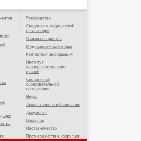
иентов
Руководство
Сведения о медицинской
организации
антий
Отзывы пациентов
я
кой
Медицинские работники
Контактная информация
Институт
усовершенствования
врачей
Сведения об
аны
образовательной
организации
Наука
кой
Лекарственное обеспечение
Документы
ндации
Вакансии
ентра
Наставничество
ик
Противодействие коррупции
о-