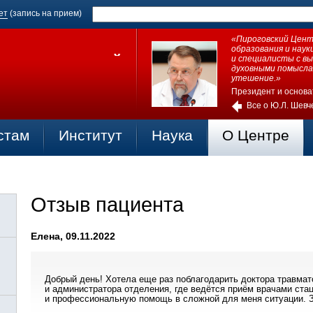
ет
(запись на прием)
«Пироговский Центр
образования и нау
и специалисты с в
духовными помысла
утешение.»
Президент и основа
Все о Ю.Л. Шевч
стам
Институт
Наука
О Центре
Отзыв пациента
Елена, 09.11.2022
Добрый день! Хотела еще раз поблагодарить доктора травм
и администратора отделения, где ведётся приём врачами стац
и профессиональную помощь в сложной для меня ситуации. З