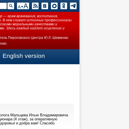
 — храм врачевания, воспитания,
ки. В нем служат истинные профессионалы
ысокими моральными качествами и
ми. Здесь каждый найдет исцеление и
тель Пироговского Центра Ю.Л. Шевченко
енко
English version
атолога Мальцева Илью Владимировича
ионара (4 этаж), за оперативную
доровья и добра вам! Спасибо.