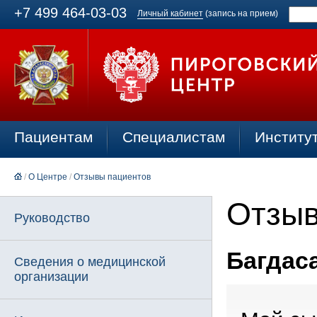
+7 499 464-03-03
Личный кабинет
(запись на прием)
Пациентам
Специалистам
Институ
/
О Центре
/
Отзывы пациентов
Отзыв
Руководство
Багдаса
Сведения о медицинской
организации