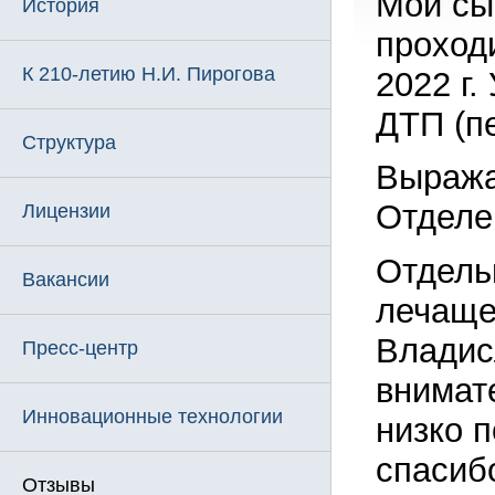
Мой сы
История
проход
К 210-летию Н.И. Пирогова
2022 г.
ДТП (пе
Структура
Выража
Отделе
Лицензии
Отдель
Вакансии
лечаще
Владис
Пресс-центр
внимате
Инновационные технологии
низко 
спасиб
Отзывы