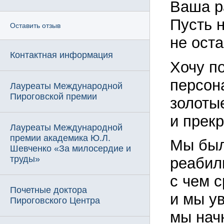
Ваша р
Пусть 
Оставить отзыв
не ост
Контактная информация
Хочу п
персон
Лауреаты Международной
Пироговской премии
золоты
и прек
Лауреаты Международной
премии академика Ю.Л.
Мы был
Шевченко «За милосердие и
труды»
реабил
с чем 
Почетные доктора
и мы у
Пироговского Центра
мы нач