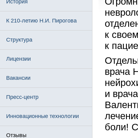
Огромн
История
неврол
К 210-летию Н.И. Пирогова
отделе
к свое
Структура
к паци
Отдель
Лицензии
врача 
Вакансии
нейрох
и врач
Пресс-центр
Валент
лечени
Инновационные технологии
боли! 
Отзывы