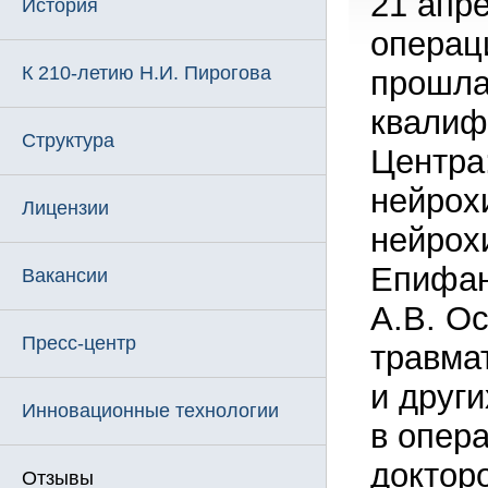
21 апр
История
операц
К 210-летию Н.И. Пирогова
прошла
квалиф
Структура
Центра
нейрохи
Лицензии
нейрох
Епифано
Вакансии
А.В. Ос
Пресс-центр
травма
и друг
Инновационные технологии
в опер
доктор
Отзывы