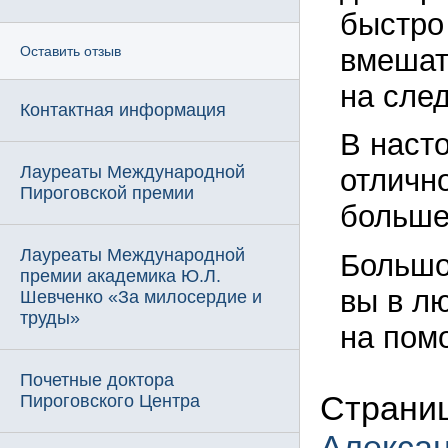
быстро
вмешат
Оставить отзыв
на сле
Контактная информация
В наст
Лауреаты Международной
отличн
Пироговской премии
больше
Лауреаты Международной
Большое
премии академика Ю.Л.
вы в л
Шевченко «За милосердие и
труды»
на пом
Почетные доктора
Страни
Пироговского Центра
Алекса