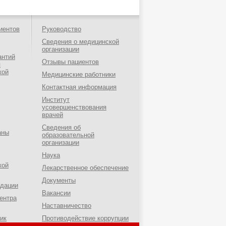
иентов
Руководство
Сведения о медицинской
организации
антий
Отзывы пациентов
я
кой
Медицинские работники
Контактная информация
Институт
усовершенствования
врачей
Сведения об
аны
образовательной
организации
Наука
кой
Лекарственное обеспечение
Документы
ндации
Вакансии
ентра
Наставничество
ик
Противодействие коррупции
о-