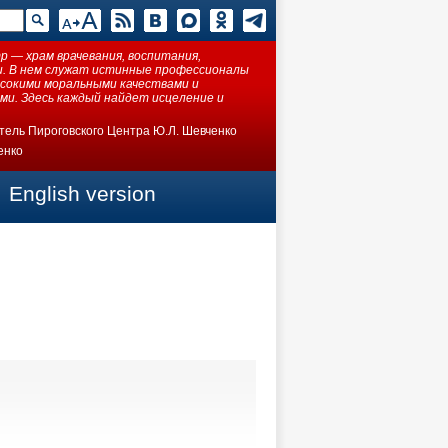
 — храм врачевания, воспитания,
ки. В нем служат истинные профессионалы
ысокими моральными качествами и
ми. Здесь каждый найдет исцеление и
тель Пироговского Центра Ю.Л. Шевченко
енко
English version