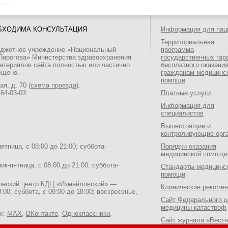
БХОДИМА КОНСУЛЬТАЦИЯ
Информация для пац
Территориальная
юджетное учреждение «Национальный
программа
 Пирогова» Министерства здравоохранения
государственных гар
атериалов сайта полностью или частично
бесплатного оказани
ещено.
гражданам медицинс
помощи
я, д. 70 (
схема проезда
).
464-03-03
.
Платные услуги
Информация для
специалистов
Вышестоящие и
контролирующие орг
тница, с 08:00 до 21:00; суббота-
Порядки оказания
медицинской помощи
к-пятница, с 08:00 до 21:00; суббота-
Стандарты медицинс
помощи
ический центр КДЦ «Измайловский»
—
Клинические рекоме
:00; суббота, с 09:00 до 18:00; воскресенье,
Сайт Федерального ц
медицины катастроф
ях:
MAX
,
ВКонтакте
,
Одноклассники
,
Сайт журнала «Вестн
Национального медик