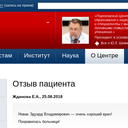
ет
(запись на прием)
«Пироговский Центр
образования и нау
и специалисты с в
духовными помысла
утешение.»
Президент и основа
Все о Ю.Л. Шевч
стам
Институт
Наука
О Центре
Отзыв пациента
Жданова Е.А., 25.08.2018
Новак Эдуард Владимирович — очень хороший врач!
Понравилась больница!