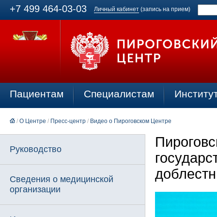
+7 499 464-03-03
Личный кабинет
(запись на прием)
Пациентам
Специалистам
Институ
/
О Центре
/
Пресс-центр
/
Видео о Пироговском Центре
Пироговс
Руководство
государс
доблестн
Сведения о медицинской
организации