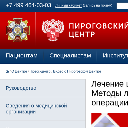
+7 499 464-03-03
Личный кабинет
(запись на прием)
Пациентам
Специалистам
Институ
/
О Центре
/
Пресс-центр
/
Видео о Пироговском Центре
Лечение 
Руководство
Методы л
операци
Сведения о медицинской
организации