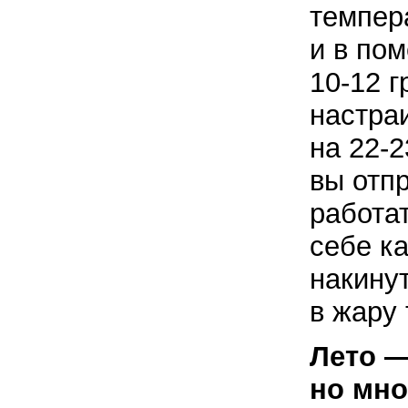
темпер
и в по
10-12 г
настра
на
22-2
вы отпр
работа
себе к
накинут
в жару
Лето —
но мно