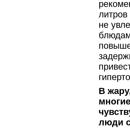
рекоме
литров 
не увл
блюдам
повыше
задерж
привес
гиперт
В жару
многи
чувств
люди с