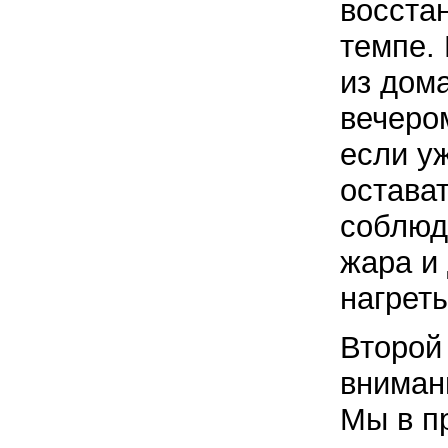
восста
темпе.
из дом
вечером
если у
остава
соблюда
жара и 
нагрет
Второй
вниман
Мы в п