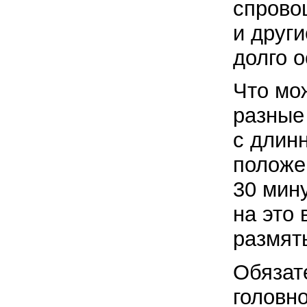
спрово
и други
долго о
Что мо
разные
с длин
положе
30 мин
на это
размят
Обязат
головн