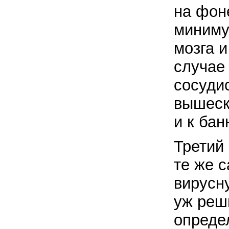
на фоне
миниму
мозга 
случае
сосуди
вышеск
и к ба
Третий
те же 
вирусн
уж реш
опреде