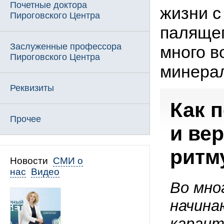
Почетные доктора
жизни с
Пироговского Центра
палящег
Заслуженные профессора
много в
Пироговского Центра
минера
Реквизиты
Как 
Прочее
и ве
ритм
Новости
СМИ о
нас
Видео
Во мно
начин
каран