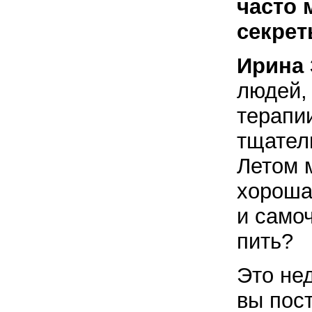
часто 
секрет
Ирина 
людей,
терапии
тщател
Летом 
хороша
и само
пить?
Это не
вы пос