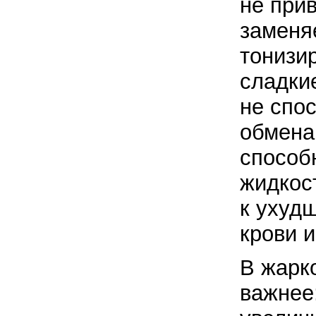
не прив
заменя
тонизи
сладкие
не спо
обмена,
способ
жидкост
к ухуд
крови 
В жарк
важнее