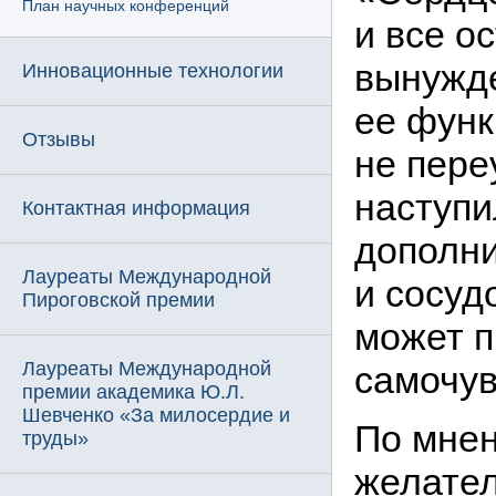
План научных конференций
и все о
вынужде
Инновационные технологии
ее функ
Отзывы
не пере
наступи
Контактная информация
дополни
Лауреаты Международной
и сосуд
Пироговской премии
может п
Лауреаты Международной
самочув
премии академика Ю.Л.
Шевченко «За милосердие и
По мнен
труды»
желател