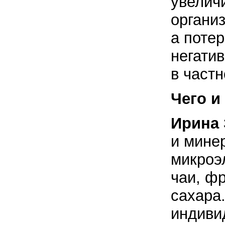
увеличи
органи
а потер
негати
в частн
Чего и
Ирина 
и мине
микроэ
чаи, ф
сахара
индиви