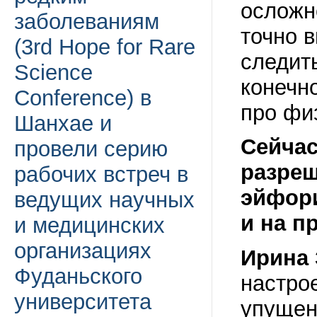
осложн
заболеваниям
точно 
(3rd Hope for Rare
следит
Science
конечн
Conference) в
про фи
Шанхае и
Сейчас
провели серию
разреш
рабочих встреч в
эйфори
ведущих научных
и на п
и медицинских
организациях
Ирина 
Фуданьского
настро
университета
упущен