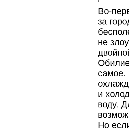
Во-перв
за гор
беспол
не зло
двойной
Обилие
самое.
охлажд
и холо
воду. Д
возмож
Но есл