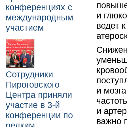
повыше
конференциях с
и глюко
международным
ведет 
участием
атерос
Снижен
уменьш
кровоо
Сотрудники
поступ
Пироговского
и мозг
Центра приняли
частот
участие в 3-й
и арте
конференции по
важно 
редким