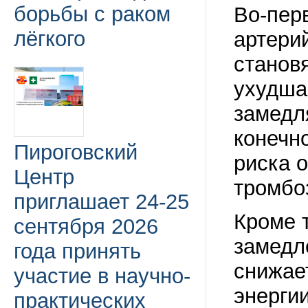
борьбы с раком
Во-пер
лёгкого
артери
станов
ухудша
замедл
конечн
Пироговский
риска 
Центр
тромбо
приглашает 24-25
Кроме 
сентября 2026
замедл
года принять
снижае
участие в научно-
энерги
практических