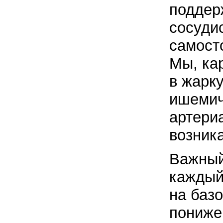
поддер
сосуди
самост
Мы, ка
в жарк
ишемич
артери
возника
Важный
каждый
на баз
пониже