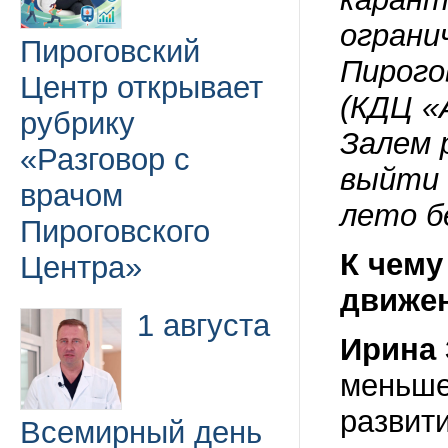
ограни
Пироговский
Пирого
Центр открывает
(КДЦ «
рубрику
Залем 
«Разговор с
выйти 
врачом
лето б
Пироговского
К чему
Центра»
движе
1 августа
Ирина 
меньше
развит
Всемирный день