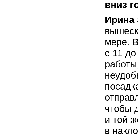
вниз г
Ирина 
вышеск
мере. 
с 11 д
работы
неудоб
посадка
отправл
чтобы д
и той ж
в накло