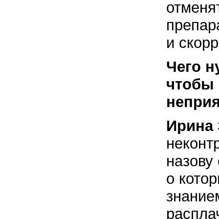
отменя
препара
и скор
Чего н
чтобы 
неприя
Ирина 
неконт
назову
о котор
знание
распла