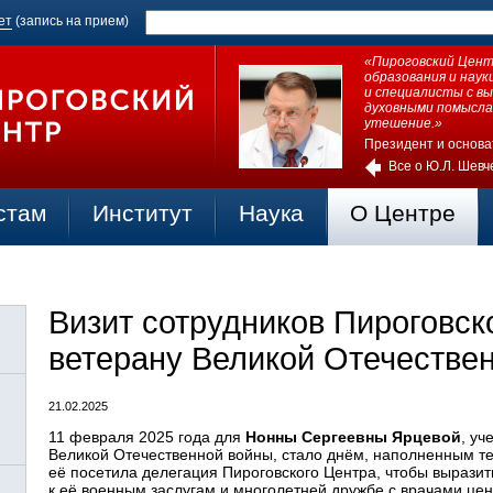
ет
(запись на прием)
«Пироговский Центр
образования и нау
и специалисты с в
духовными помысла
утешение.»
Президент и основа
Все о Ю.Л. Шевч
стам
Институт
Наука
О Центре
Визит сотрудников Пироговск
ветерану Великой Отечестве
21.02.2025
11 февраля 2025 года для
Нонны Сергеевны Ярцевой
, уч
Великой Отечественной войны, стало днём, наполненным те
её посетила делегация Пироговского Центра, чтобы выразит
к её военным заслугам и многолетней дружбе с врачами цен