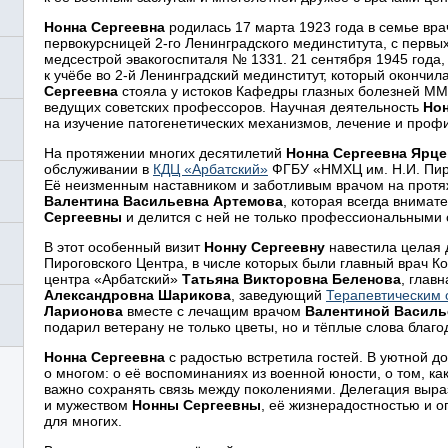
Нонна Сергеевна
родилась 17 марта 1923 года в семье врач
первокурсницей
2-го
Ленинградского мединститута, с первых
медсестрой эвакогоспиталя № 1331. 21 сентября 1945 года
к учёбе во
2-й
Ленинградский мединститут, который окончил
Сергеевна
стояла у истоков Кафедры глазных болезней ММ
ведущих советских профессоров. Научная деятельность
Но
на изучение патогенетических механизмов, лечение и профи
На протяжении многих десятилетий
Нонна Сергеевна Ярце
обслуживании в
КДЦ «Арбатский»
ФГБУ «НМХЦ им. Н.И. Пир
Её неизменным наставником и заботливым врачом на протяж
Валентина Васильевна Артемова
, которая всегда внимат
Сергеевны
и делится с ней не только профессиональными 
В этот особенный визит
Нонну Сергеевну
навестила целая 
Пироговского Центра, в числе которых были главный врач К
центра «Арбатский»
Татьяна Викторовна Беленова
, глав
Александровна Шарикова
, заведующий
Терапевтическим
Ларионова
вместе с лечащим врачом
Валентиной Василь
подарил ветерану не только цветы, но и тёплые слова благо
Нонна Сергеевна
с радостью встретила гостей. В уютной д
о многом: о её воспоминаниях из военной юности, о том, как
важно сохранять связь между поколениями. Делегация выр
и мужеством
Нонны Сергеевны
, её жизнерадостностью и 
для многих.