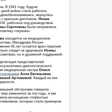
а. В 1941 году, будучи
 дней войны стала работать
, демобилизовавшись, вернулась
а с красным дипломом.
Нонна
СИ, работала под руководством
нны Сергеевны
была направлена
лактику глаукомы.
ва
находится на медицинском
огова» Минздрава России.
ении 45 лет остаётся врач-терапевт
ельно следит за здоровьем
Нонны
советами, но и душевной поддержкой.
делегация представителей
онсультативно-диагностического
ная медицинская сестра
Олеся
 отделением
Алла Евгеньевна
евной Артемовой
. Каждый из них
дарности.
омашней обстановке говорили
 мир изменился за эти годы, и как
азила восхищение стойкостью
оптимизмом, которые стали примером