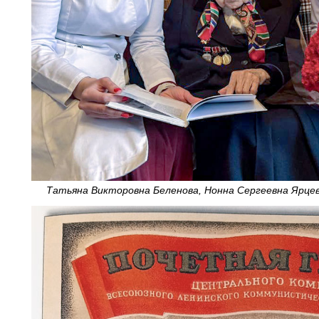
Татьяна Викторовна Беленова, Нонна Сергеевна Ярцев