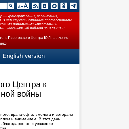
 — храм врачевания, воспитания,
ки. В нем служат истинные профессионалы
ысокими моральными качествами и
ми. Здесь каждый найдет исцеление и
тель Пироговского Центра Ю.Л. Шевченко
енко
English version
ого Центра к
нной войны
еного, врача-офтальмолога и ветерана
плом и вниманием. В этот день
ь благодарность и уважение
тра.