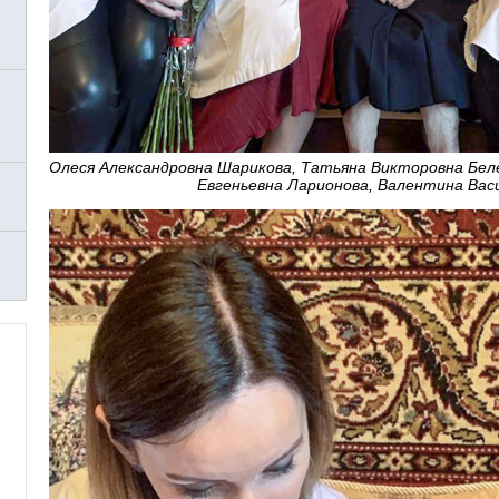
Олеся Александровна Шарикова, Татьяна Викторовна Беле
Евгеньевна Ларионова, Валентина Вас