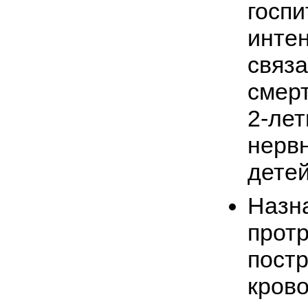
госпи
инте
связа
смер
2-ле
нерв
детей
Назн
прот
пост
кров