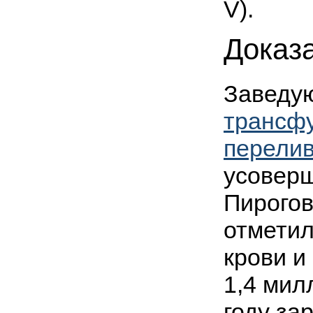
V).
Доказ
Завед
трансфу
перелив
усоверш
Пирогов
отметил
крови и
1,4 мил
году за