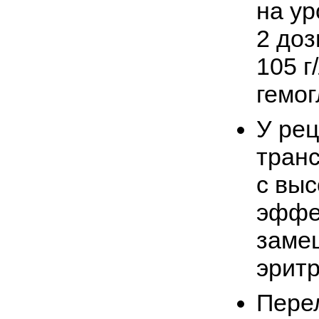
на у
2 доз
105 г
гемо
У ре
тран
с выс
эффе
заме
эрит
Пере