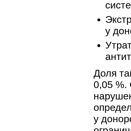
систе
Экстр
у дон
Утрат
антит
Доля та
0,05 %.
нарушен
опреде
у донор
ограни