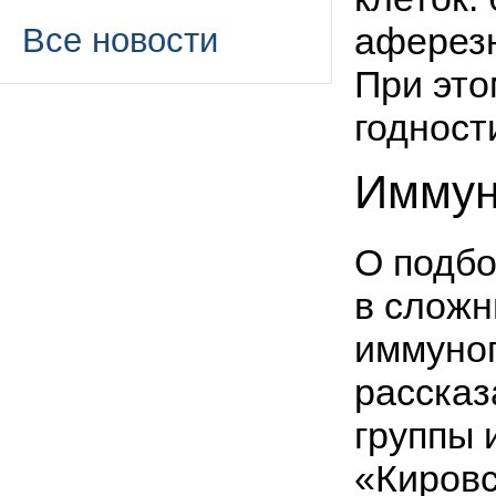
аферезн
Все новости
При это
годност
Иммун
О подбо
в сложн
иммуног
расска
группы
«Кировс