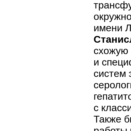
трансфу
окружно
имени Л
Станис
схожую 
и специ
систем 
серолог
гепатит
с класс
Также б
работы 