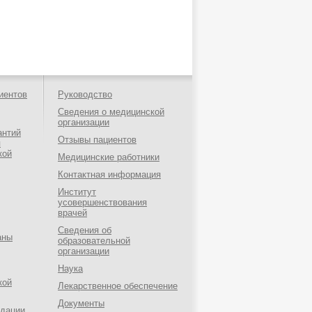
иентов
Руководство
Сведения о медицинской
организации
антий
Отзывы пациентов
я
кой
Медицинские работники
Контактная информация
Институт
усовершенствования
врачей
Сведения об
аны
образовательной
организации
Наука
кой
Лекарственное обеспечение
Документы
ндации