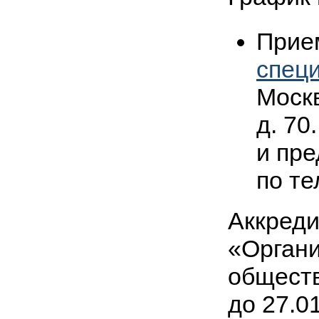
Прие
спец
Москв
д. 7
и пре
по т
Аккреди
«Органи
обществ
до 27.0