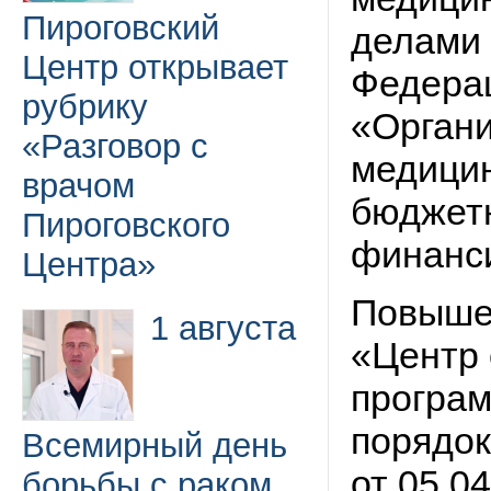
Пироговский
делами 
Центр открывает
Федерац
рубрику
«Органи
«Разговор с
медицин
врачом
бюджет
Пироговского
финанс
Центра»
Повыше
1 августа
«Центр 
програм
порядо
Всемирный день
от 05.0
борьбы с раком