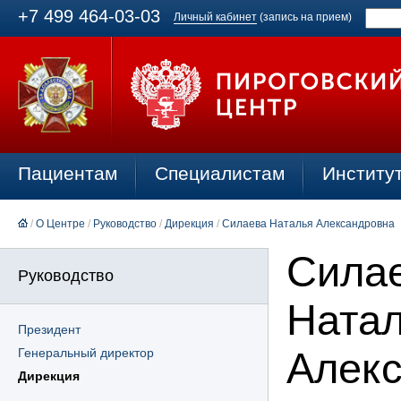
+7 499 464-03-03
Личный кабинет
(запись на прием)
Пациентам
Специалистам
Институ
/
О Центре
/
Руководство
/
Дирекция
/
Силаева Наталья Александровна
Сила
Руководство
Ната
Президент
Генеральный директор
Алек
Дирекция