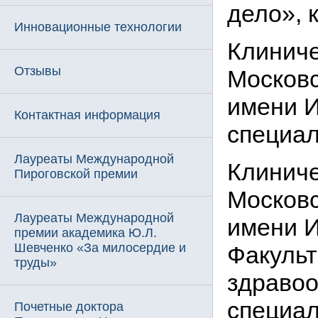
дело», 
Инновационные технологии
Клиниче
Отзывы
Москов
имени И
Контактная информация
специал
Лауреаты Международной
Клиниче
Пироговской премии
Москов
Лауреаты Международной
имени И
премии академика Ю.Л.
Шевченко «За милосердие и
Факульт
труды»
здравоо
специал
Почетные доктора