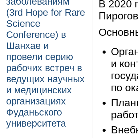
заболеваниям
В 2020 
(3rd Hope for Rare
Пирогов
Science
Основн
Conference) в
Шанхае и
Орга
провели серию
и ко
рабочих встреч в
госуд
ведущих научных
по о
и медицинских
организациях
План
Фуданьского
рабо
университета
Внеб