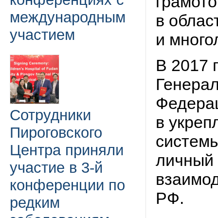
грамото
международным
в облас
участием
и много
В 2017 
Генерал
Федера
Сотрудники
в укреп
Пироговского
системы
Центра приняли
личный 
участие в 3-й
взаимод
конференции по
РФ.
редким