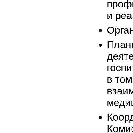
профи
и ре
Орган
План
деят
госпи
в том
взаи
меди
Коор
Коми