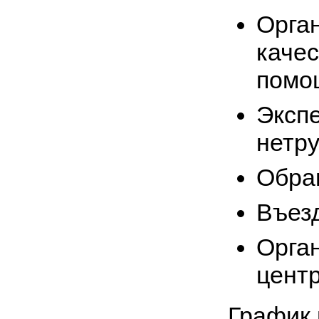
Орган
каче
помо
Эксп
нетр
Обра
Въез
Орган
центр
График 