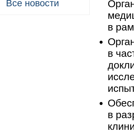
Орга
Все новости
медиц
в ра
Орган
в час
докли
иссле
испы
Обес
в раз
клин