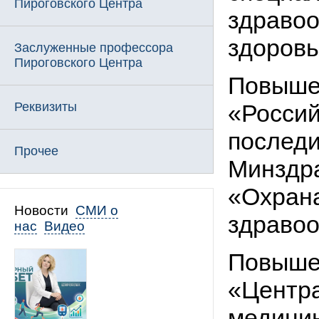
Пироговского Центра
здравоо
здоровь
Заслуженные профессора
Пироговского Центра
Повыше
Реквизиты
«Россий
последи
Прочее
Минздра
«Охрана
Новости
СМИ о
здравоо
нас
Видео
Повыше
«Центра
медицин