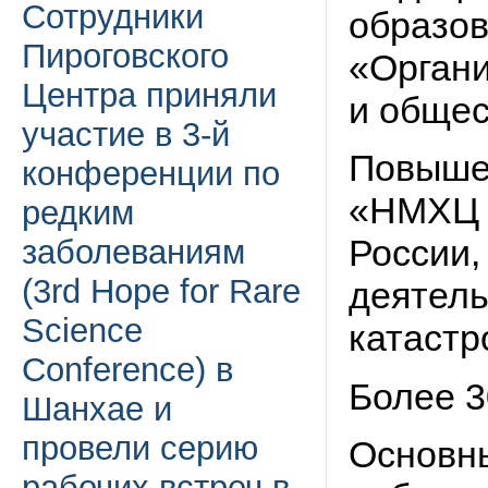
Сотрудники
образов
Пироговского
«Органи
Центра приняли
и общес
участие в 3-й
Повыше
конференции по
«НМХЦ и
редким
России,
заболеваниям
(3rd Hope for Rare
деятел
Science
катастр
Conference) в
Более 3
Шанхае и
провели серию
Основн
рабочих встреч в