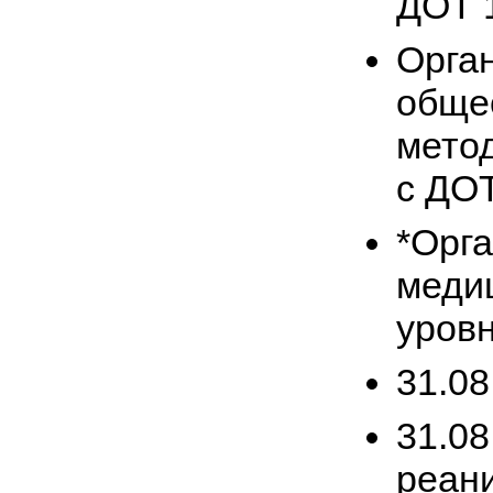
ДОТ 
Орга
общес
метод
с ДОТ
*Орг
меди
уровн
31.08
31.08
реан