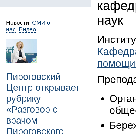
кафед
наук
Новости
СМИ о
нас
Видео
Институ
Кафедра
помощи 
Пироговский
Препод
Центр открывает
Орга
рубрику
«Разговор с
обще
врачом
Бере
Пироговского