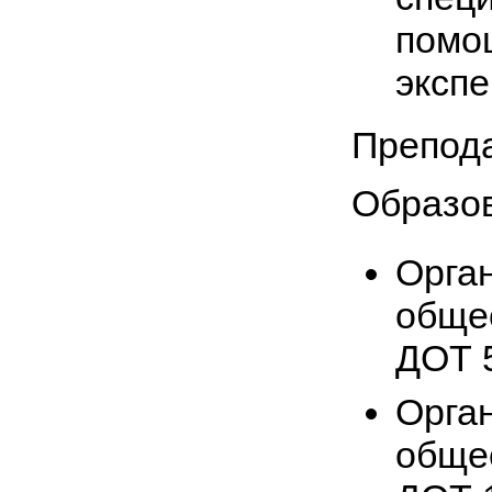
помо
экспе
Препода
Образо
Орга
обще
ДОТ 
Орга
обще