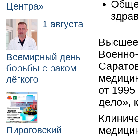
Обще
Центра»
здра
1 августа
Высшее
Военно-
Всемирный день
Саратов
борьбы с раком
медицин
лёгкого
от 1995
дело», 
Клиниче
медицин
Пироговский