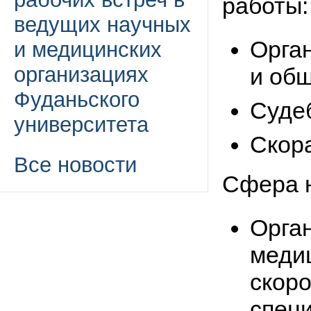
работы:
ведущих научных
Орга
и медицинских
организациях
и об
Фуданьского
Суде
университета
Скор
Все новости
Сфера н
Орга
меди
скоро
спец