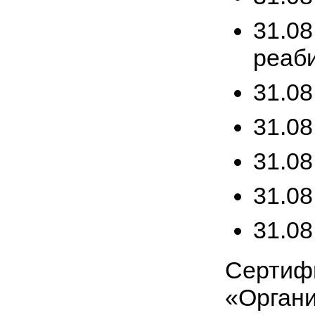
31.08
реаб
31.08
31.08
31.08
31.08
31.08
Сертифи
«Органи