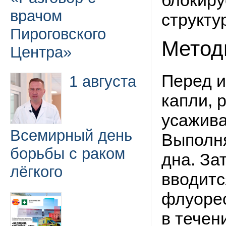
блокиру
врачом
структу
Пироговского
Метод
Центра»
Перед и
1 августа
капли, 
усажива
Всемирный день
Выполня
борьбы с раком
дна. За
лёгкого
вводитс
флуорес
в течен