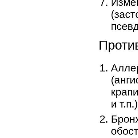
Измен
(заст
псевд
Проти
Алле
(анги
крап
и т.п.)
Брон
обост