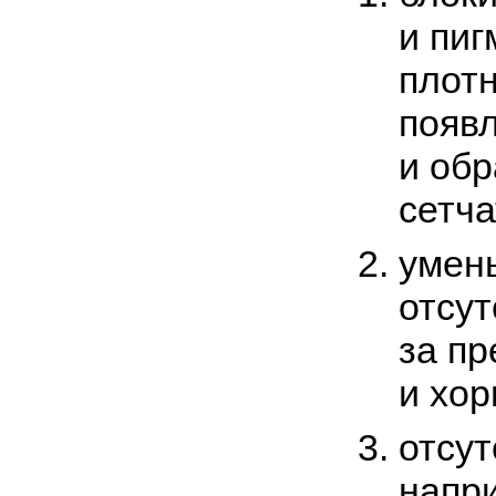
и пи
плотн
появ
и обр
сетча
умен
отсут
за пр
и хор
отсут
напр