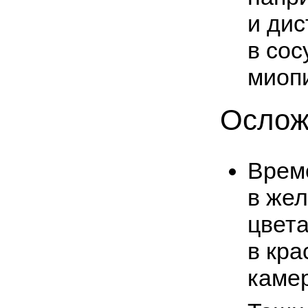
и ди
в сос
миоп
Ослож
Врем
в жел
цвета
в кр
каме