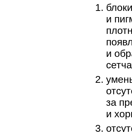
блок
и пи
плотн
появ
и обр
сетча
умен
отсут
за пр
и хор
отсут