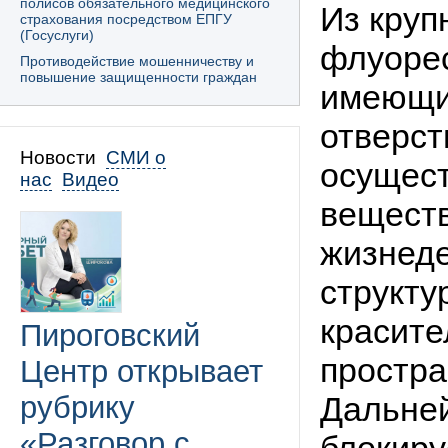
полисов обязательного медицинского
Из круп
страхования посредством ЕПГУ
(Госуслуги)
флуорес
Противодействие мошенничеству и
повышение защищенности граждан
имеющие
отверст
Новости
СМИ о
осущест
нас
Видео
веществ
жизнеде
структу
красите
Пироговский
простра
Центр открывает
рубрику
Дальней
«Разговор с