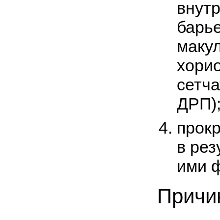
внутр
барье
маку
хорио
сетч
ДРП)
прок
в рез
ими ф
Причи