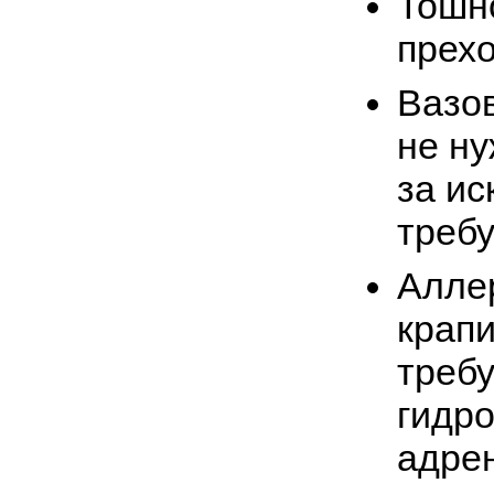
Тошн
прехо
Вазо
не ну
за ис
треб
Аллер
крапи
требу
гидро
адрен