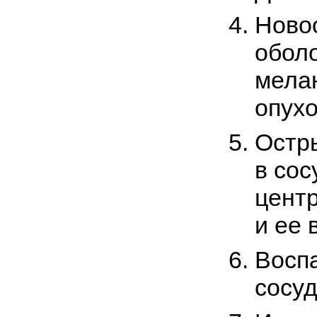
Ново
оболо
мела
опухо
Остр
в сос
центр
и ее 
Восп
сосуд