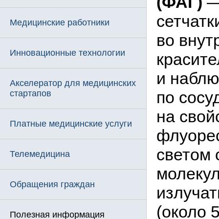
(ФАГ)
—
сетчатк
Медицинские работники
во внут
Инновационные технологии
красит
и наблю
Акселератор для медицинских
по сосу
стартапов
на свой
Платные медицинские услуги
флуоре
светом 
Телемедицина
молекул
Обращения граждан
излучат
(около 
Полезная информация