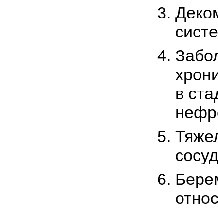
Деко
сист
Забол
хрон
в ста
нефро
Тяже
сосуд
Бере
отно