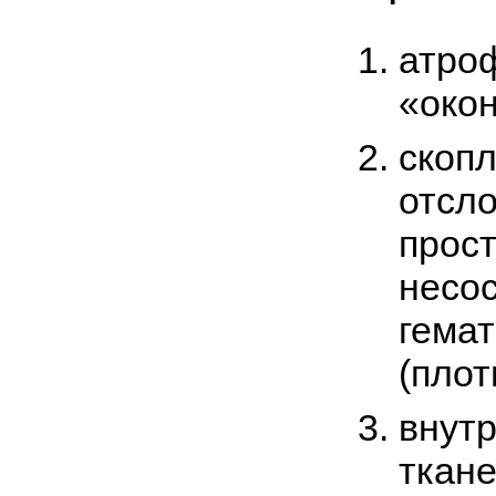
атро
«око
скоп
отсл
прост
несо
гема
(плот
внут
ткане