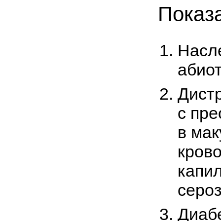
Показ
Насл
абиот
Дист
с пр
в ма
кров
капи
сероз
Диабе