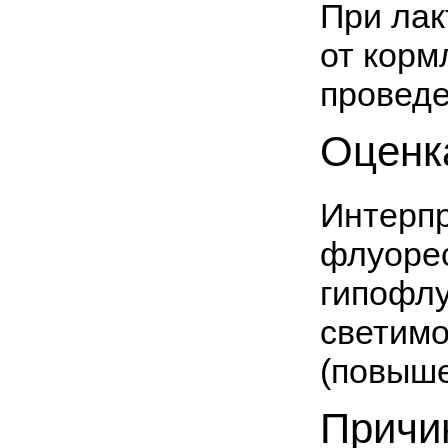
При лак
от корм
проведе
Оценк
Интерп
флуорес
гипофл
светимо
(повыше
Причи