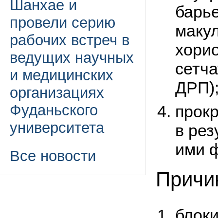
Шанхае и
барье
провели серию
маку
рабочих встреч в
хорио
ведущих научных
сетч
и медицинских
ДРП)
организациях
Фуданьского
прок
университета
в рез
ими ф
Все новости
Причи
блок