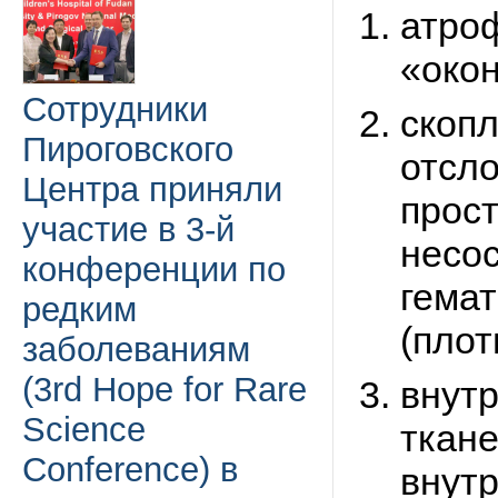
атро
«око
Сотрудники
скоп
Пироговского
отсл
Центра приняли
прост
участие в 3-й
несо
конференции по
гема
редким
(плот
заболеваниям
(3rd Hope for Rare
внут
Science
ткане
Conference) в
внутр