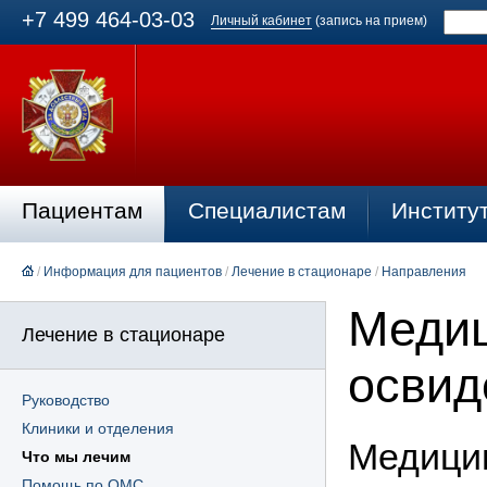
+7 499 464-03-03
Личный кабинет
(запись на прием)
Пациентам
Специалистам
Институ
/
Информация для пациентов
/
Лечение в стационаре
/
Направления
Меди
Лечение в стационаре
освид
Руководство
Клиники и отделения
Медици
Что мы лечим
Помощь по ОМС