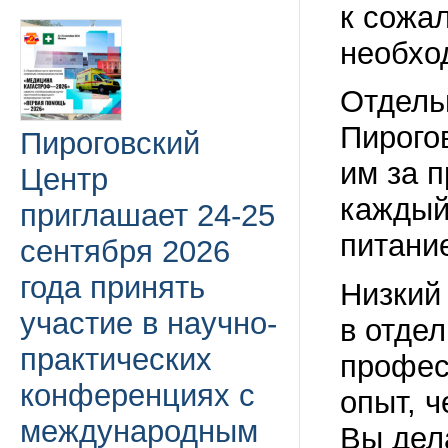
к сожал
необхо
Отдель
Пирого
Пироговский
им за 
Центр
каждый
приглашает 24-25
питани
сентября 2026
года принять
Низкий
участие в научно-
в отде
практических
профес
конференциях с
опыт, 
международным
Вы дел