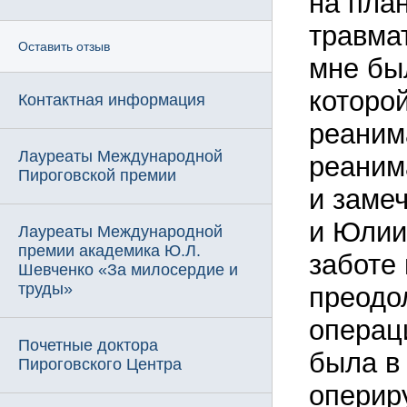
на пла
травма
Оставить отзыв
мне бы
которо
Контактная информация
реаним
Лауреаты Международной
реаним
Пироговской премии
и заме
и Юлии
Лауреаты Международной
премии академика Ю.Л.
заботе
Шевченко «За милосердие и
труды»
преодо
операц
Почетные доктора
была в
Пироговского Центра
оперир