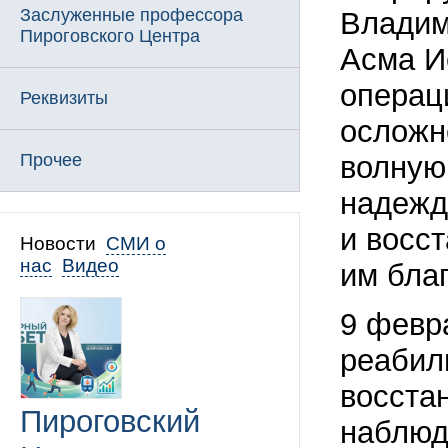
Заслуженные профессора
Владим
Пироговского Центра
Асма И
операц
Реквизиты
осложн
Прочее
волную
надежд
и восс
Новости
СМИ о
нас
Видео
им бла
9 февр
реабил
восста
Пироговский
наблюд