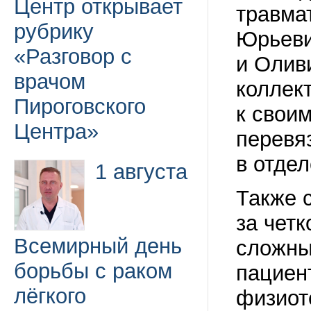
Центр открывает
травма
рубрику
Юрьеви
«Разговор с
и Олив
врачом
коллек
Пироговского
к свои
Центра»
перевяз
в отдел
1 августа
Также 
за чет
Всемирный день
сложны
борьбы с раком
пациен
лёгкого
физиот