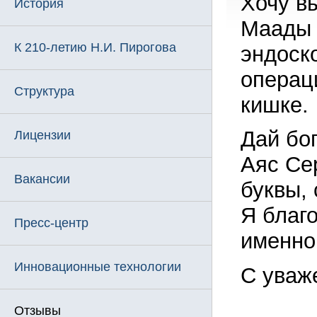
Хочу в
История
Маады 
К 210-летию Н.И. Пирогова
эндоск
операц
Структура
кишке.
Дай бо
Лицензии
Аяс Се
Вакансии
буквы,
Я благо
Пресс-центр
именно
Инновационные технологии
С уваж
Отзывы