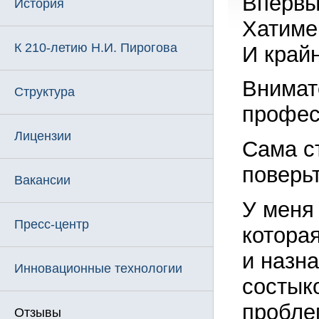
Впервы
История
Хатиме
К 210-летию Н.И. Пирогова
И крайн
Внимат
Структура
профес
Лицензии
Сама с
поверьт
Вакансии
У меня
Пресс-центр
котора
и назн
Инновационные технологии
состык
пробле
Отзывы