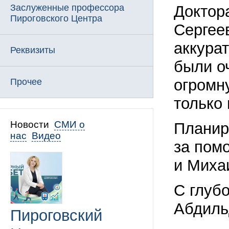
Заслуженные профессора
Доктор
Пироговского Центра
Сергее
аккурат
Реквизиты
были о
огромн
Прочее
только
Новости
СМИ о
Планир
нас
Видео
за пом
и Миха
С глуб
Абдиль
Пироговский