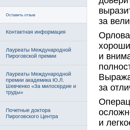
довери
вырази
Оставить отзыв
за вел
Контактная информация
Орлова
хороши
Лауреаты Международной
и вним
Пироговской премии
полнос
Лауреаты Международной
Выража
премии академика Ю.Л.
за отл
Шевченко «За милосердие и
труды»
Операц
осложн
Почетные доктора
Пироговского Центра
и легко