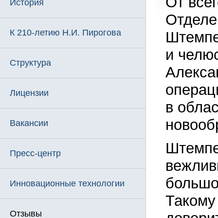
От все
История
Отделе
К 210-летию Н.И. Пирогова
Штемпе
и челю
Структура
Алекса
операц
Лицензии
в обла
новооб
Вакансии
Штемпе
Пресс-центр
вежлив
большо
Инновационные технологии
Такому
Отзывы