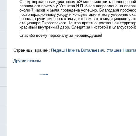
С подтвержденным диагнозом «Эпилепсия» жить полноценной
первичного приема у Утяшева Н.П. была направлена на опер
около 7 часов и была проведена успешно. Благодаря профес
постоперационному уходу и консультациям могу уверенно сказ
попала в руки именно к этим докторам в это медицинское учр
стационара Пироговского Центра приятно: ухоженная территор
красивый внутренний двор. Следят за чистотой и благоустрой
Спасибо всему персоналу за неравнодушие!
Страницы врачей:
Педяш Никита Витальевич
,
Утяшев Никит
Другие отзывы