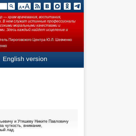
 — храм врачевания, воспитания,
ки. В нем служат истинные профессионалы
ысокими моральными качествами и
ми. Здесь каждый найдет исцеление и
тель Пироговского Центра Ю.Л. Шевченко
енко
English version
ьевичу и Утяшеву Никите Павловичу
за чуткость, внимание,
ный лад.