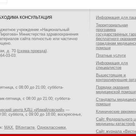
БХОДИМА КОНСУЛЬТАЦИЯ
Информация для пац
Территориальная
юджетное учреждение «Национальный
программа
 Пирогова» Министерства здравоохранения
государственных гар
атериалов сайта полностью или частично
бесплатного оказани
ещено.
гражданам медицинс
помощи
я, д. 70 (
схема проезда
).
464-03-03
.
Платные услуги
Информация для
специалистов
Вышестоящие и
контролирующие орг
тница, с 08:00 до 21:00; суббота-
Порядки оказания
медицинской помощи
к-пятница, с 08:00 до 21:00; суббота-
Стандарты медицинс
помощи
ический центр КДЦ «Измайловский»
—
Клинические рекоме
:00; суббота, с 09:00 до 18:00; воскресенье,
Сайт Федерального ц
медицины катастроф
ях:
MAX
,
ВКонтакте
,
Одноклассники
,
Сайт журнала «Вестн
Национального медик