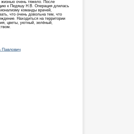
 жизнью очень тяжело. После
ацию к Педяшу Н.В. Операция длилась
сионализму команды врачей,
ать, что очень довольна тем, что
еждение. Находиться на территории
ия, цветы, уютный, зелёный,
ством.
а Павлович