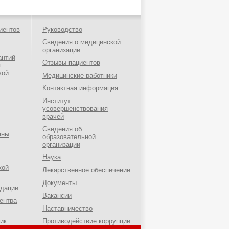
иентов
Руководство
Сведения о медицинской
организации
антий
Отзывы пациентов
я
кой
Медицинские работники
Контактная информация
Институт
усовершенствования
врачей
Сведения об
аны
образовательной
организации
Наука
кой
Лекарственное обеспечение
Документы
ндации
Вакансии
ентра
Наставничество
ик
Противодействие коррупции
о-