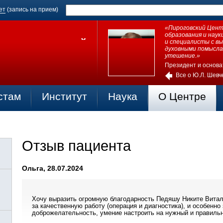
ет
(запись на прием)
«Пироговский Центр
образования и нау
и специалисты с в
духовными помысла
утешение.»
Президент и основа
Все о Ю.Л. Шевч
стам
Институт
Наука
О Центре
Отзыв пациента
Ольга, 28.07.2024
Хочу выразить огромную благодарность Педяшу Никите Витал
за качественную работу (операция и диагностика), и особенно 
доброжелательность, умение настроить на нужный и правиль