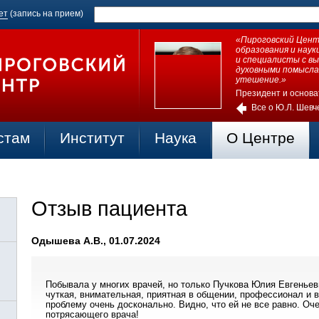
ет
(запись на прием)
«Пироговский Центр
образования и нау
и специалисты с в
духовными помысла
утешение.»
Президент и основа
Все о Ю.Л. Шевч
стам
Институт
Наука
О Центре
Отзыв пациента
Одышева А.В., 01.07.2024
Побывала у многих врачей, но только Пучкова Юлия Евгеньев
чуткая, внимательная, приятная в общении, профессионал и 
проблему очень досконально. Видно, что ей не все равно. Оче
потрясающего врача!