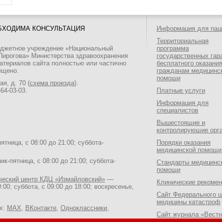
БХОДИМА КОНСУЛЬТАЦИЯ
Информация для пац
Территориальная
юджетное учреждение «Национальный
программа
 Пирогова» Министерства здравоохранения
государственных гар
атериалов сайта полностью или частично
бесплатного оказани
ещено.
гражданам медицинс
помощи
я, д. 70 (
схема проезда
).
464-03-03
.
Платные услуги
Информация для
специалистов
Вышестоящие и
контролирующие орг
тница, с 08:00 до 21:00; суббота-
Порядки оказания
медицинской помощи
к-пятница, с 08:00 до 21:00; суббота-
Стандарты медицинс
помощи
ический центр КДЦ «Измайловский»
—
Клинические рекоме
:00; суббота, с 09:00 до 18:00; воскресенье,
Сайт Федерального ц
медицины катастроф
ях:
MAX
,
ВКонтакте
,
Одноклассники
,
Сайт журнала «Вестн
Национального медик