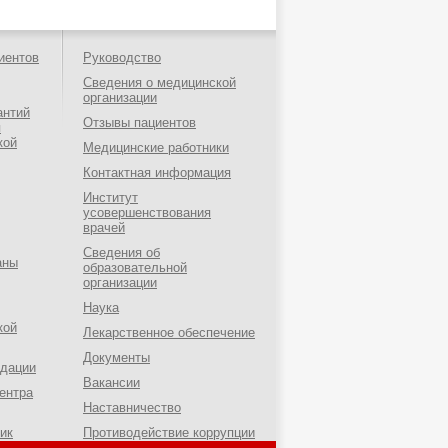
иентов
Руководство
Сведения о медицинской
организации
антий
Отзывы пациентов
я
кой
Медицинские работники
Контактная информация
Институт
усовершенствования
врачей
Сведения об
аны
образовательной
организации
Наука
кой
Лекарственное обеспечение
Документы
ндации
Вакансии
ентра
Наставничество
ик
Противодействие коррупции
о-