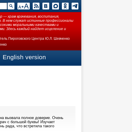
 — храм врачевания, воспитания,
ки. В нем служат истинные профессионалы
ысокими моральными качествами и
ми. Здесь каждый найдет исцеление и
тель Пироговского Центра Ю.Л. Шевченко
енко
English version
на вызвала полное доверие. Очень
врач с большой буквы! Изучает
нь рада, что встретила такого