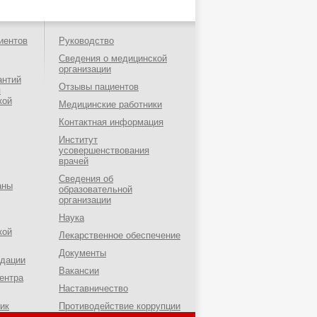
иентов
Руководство
Сведения о медицинской
организации
антий
Отзывы пациентов
я
кой
Медицинские работники
Контактная информация
Институт
усовершенствования
врачей
Сведения об
аны
образовательной
организации
Наука
кой
Лекарственное обеспечение
Документы
ндации
Вакансии
ентра
Наставничество
ик
Противодействие коррупции
о-