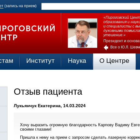
ет
(запись на прием)
«Пироговский Центр
образования и нау
и специалисты с в
духовными помысла
утешение.»
Президент и основа
Все о Ю.Л. Шевч
стам
Институт
Наука
О Центре
Отзыв пациента
Лукьянчук Екатерина, 14.03.2024
Хочу выразить огромную благодарность Карпову Вадиму Евген
своими глазами!
Пришла к нему на прием с запросом сделать лазерную коррек