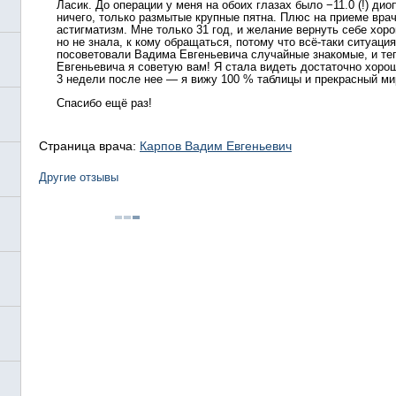
Ласик. До операции у меня на обоих глазах было −11.0 (!) дио
ничего, только размытые крупные пятна. Плюс на приеме вра
астигматизм. Мне только 31 год, и желание вернуть себе хор
но не знала, к кому обращаться, потому что всё-таки ситуаци
посоветовали Вадима Евгеньевича случайные знакомые, и те
Евгеньевича я советую вам! Я стала видеть достаточно хоро
3 недели после нее — я вижу 100 % таблицы и прекрасный мир
Спасибо ещё раз!
Страница врача:
Карпов Вадим Евгеньевич
Другие отзывы