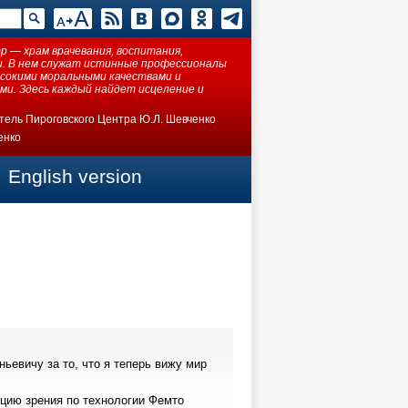
 — храм врачевания, воспитания,
ки. В нем служат истинные профессионалы
ысокими моральными качествами и
ми. Здесь каждый найдет исцеление и
тель Пироговского Центра Ю.Л. Шевченко
енко
English version
ьевичу за то, что я теперь вижу мир
цию зрения по технологии Фемто