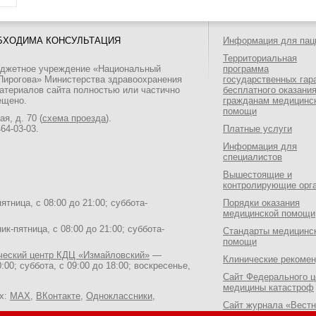
БХОДИМА КОНСУЛЬТАЦИЯ
Информация для пац
Территориальная
юджетное учреждение «Национальный
программа
 Пирогова» Министерства здравоохранения
государственных гар
атериалов сайта полностью или частично
бесплатного оказани
ещено.
гражданам медицинс
помощи
я, д. 70 (
схема проезда
).
464-03-03
.
Платные услуги
Информация для
специалистов
Вышестоящие и
контролирующие орг
тница, с 08:00 до 21:00; суббота-
Порядки оказания
медицинской помощи
к-пятница, с 08:00 до 21:00; суббота-
Стандарты медицинс
помощи
ический центр КДЦ «Измайловский»
—
Клинические рекоме
:00; суббота, с 09:00 до 18:00; воскресенье,
Сайт Федерального ц
медицины катастроф
ях:
MAX
,
ВКонтакте
,
Одноклассники
,
Сайт журнала «Вестн
Национального медик