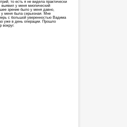
птрий, то есть я не видела практически
ч выявил у меня миопический
ошее зрение было у меня давно,
я у меня была серьезная. Мне
перь с большой уверенностью Вадима
шо уже в день операции. Прошло
 вокруг.