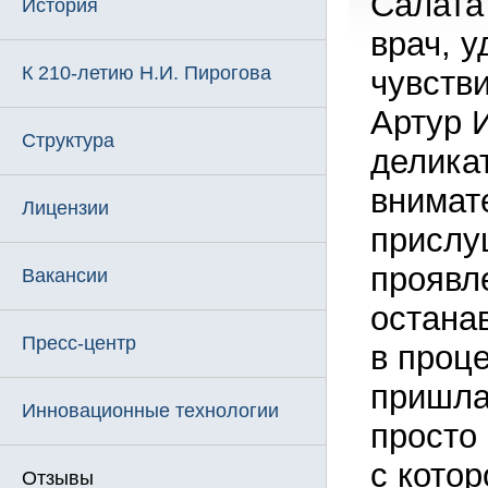
Салата
История
врач, у
К 210-летию Н.И. Пирогова
чувств
Артур 
Структура
делика
внимат
Лицензии
прислу
проявл
Вакансии
остана
Пресс-центр
в проце
пришла
Инновационные технологии
просто 
с котор
Отзывы