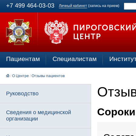
+7 499 464-03-03
Личный кабинет
(запись на прием)
Пациентам
Специалистам
Институ
/
О Центре
/
Отзывы пациентов
Отзыв
Руководство
Сорокин
Сведения о медицинской
организации