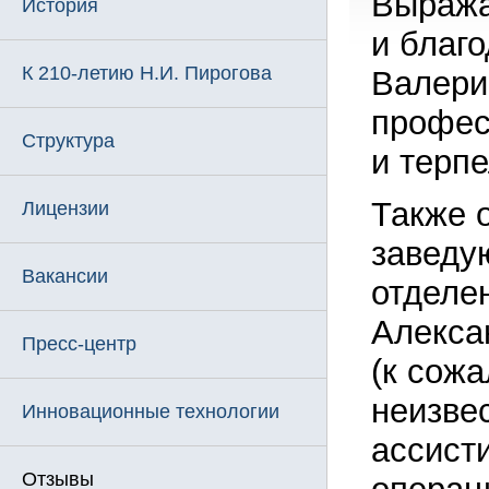
Выража
История
и благ
К 210-летию Н.И. Пирогова
Валери
профес
Структура
и терп
Также 
Лицензии
заведу
Вакансии
отделе
Алекса
Пресс-центр
(к сож
неизве
Инновационные технологии
ассист
Отзывы