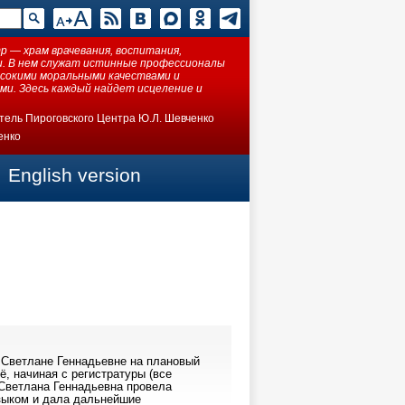
 — храм врачевания, воспитания,
ки. В нем служат истинные профессионалы
ысокими моральными качествами и
ми. Здесь каждый найдет исцеление и
тель Пироговского Центра Ю.Л. Шевченко
енко
English version
 Светлане Геннадьевне на плановый
, начиная с регистратуры (все
 Светлана Геннадьевна провела
зыком и дала дальнейшие