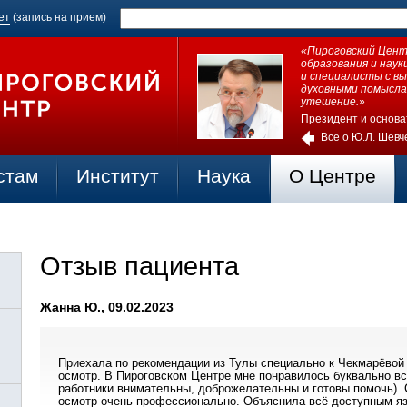
ет
(запись на прием)
«Пироговский Центр
образования и нау
и специалисты с в
духовными помысла
утешение.»
Президент и основа
Все о Ю.Л. Шевч
стам
Институт
Наука
О Центре
Отзыв пациента
Жанна Ю., 09.02.2023
Приехала по рекомендации из Тулы специально к Чекмарёвой
осмотр. В Пироговском Центре мне понравилось буквально всё
работники внимательны, доброжелательны и готовы помочь).
осмотр очень профессионально. Объяснила всё доступным я