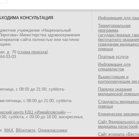
БХОДИМА КОНСУЛЬТАЦИЯ
Информация для пац
Территориальная
юджетное учреждение «Национальный
программа
 Пирогова» Министерства здравоохранения
государственных гар
атериалов сайта полностью или частично
бесплатного оказани
ещено.
гражданам медицинс
помощи
я, д. 70 (
схема проезда
).
464-03-03
.
Платные услуги
Информация для
специалистов
Вышестоящие и
контролирующие орг
тница, с 08:00 до 21:00; суббота-
Порядки оказания
медицинской помощи
к-пятница, с 08:00 до 21:00; суббота-
Стандарты медицинс
помощи
ический центр КДЦ «Измайловский»
—
Клинические рекоме
:00; суббота, с 09:00 до 18:00; воскресенье,
Сайт Федерального ц
медицины катастроф
ях:
MAX
,
ВКонтакте
,
Одноклассники
,
Сайт журнала «Вестн
Национального медик