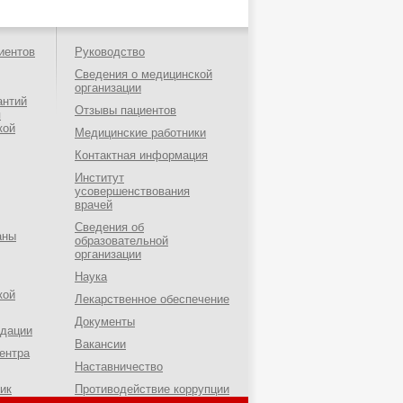
иентов
Руководство
Сведения о медицинской
организации
антий
Отзывы пациентов
я
кой
Медицинские работники
Контактная информация
Институт
усовершенствования
врачей
Сведения об
аны
образовательной
организации
Наука
кой
Лекарственное обеспечение
Документы
ндации
Вакансии
ентра
Наставничество
ик
Противодействие коррупции
о-