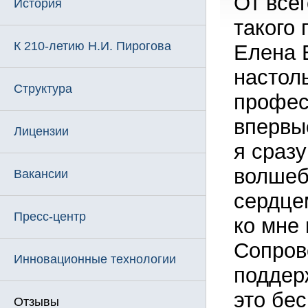
От все
История
такого 
К 210-летию Н.И. Пирогова
Елена 
настоль
Структура
профес
впервы
Лицензии
я сразу
волшеб
Вакансии
сердце
Пресс-центр
ко мне 
Сопров
Инновационные технологии
поддер
это бе
Отзывы