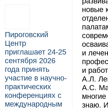
развив
новые 
отделе
палата
Пироговский
соврем
Центр
осваив
приглашает 24-25
и лече
сентября 2026
профес
года принять
и рабо
участие в научно-
А.Л. Ле
практических
А.С. Ма
конференциях с
многие 
международным
знаю. 