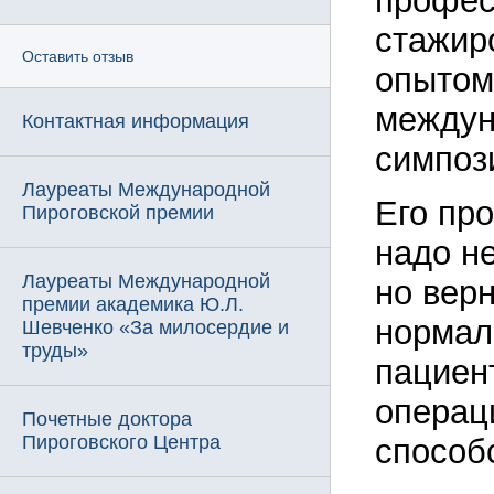
профес
стажир
Оставить отзыв
опытом
междун
Контактная информация
симпоз
Лауреаты Международной
Его пр
Пироговской премии
надо н
Лауреаты Международной
но вер
премии академика Ю.Л.
нормал
Шевченко «За милосердие и
труды»
пациен
операци
Почетные доктора
Пироговского Центра
способ