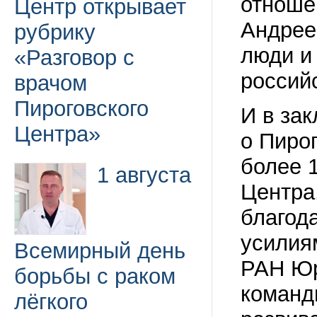
отноше
Центр открывает
Андрее
рубрику
люди и
«Разговор с
россий
врачом
Пироговского
И в за
Центра»
о Пиро
более 
1 августа
Центра.
благод
усилия
Всемирный день
РАН Юр
борьбы с раком
команд
лёгкого