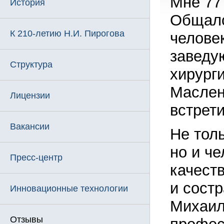
Мне 77 
История
Общалс
К 210-летию Н.И. Пирогова
человек
заведу
Структура
хирурги
Маслен
Лицензии
встрет
Вакансии
Не тол
но и ч
Пресс-центр
качест
и сост
Инновационные технологии
Михаил
Отзывы