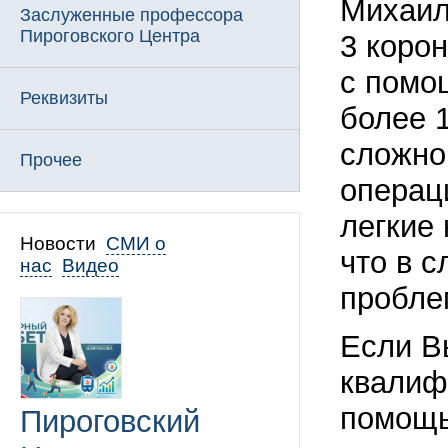
Михаил
Заслуженные профессора
Пироговского Центра
3 коро
с помо
Реквизиты
более 1
сложно
Прочее
операц
легкие
Новости
СМИ о
что в 
нас
Видео
проблем
Если В
квалиф
помощь
Пироговский