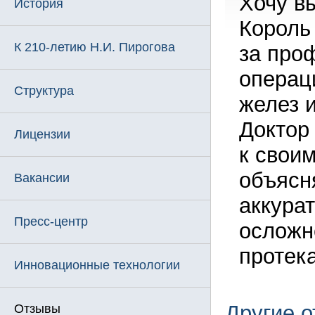
Хочу в
История
Король
К 210-летию Н.И. Пирогова
за про
операц
Структура
желез 
Доктор
Лицензии
к свои
объясн
Вакансии
аккура
Пресс-центр
осложн
протека
Инновационные технологии
Другие 
Отзывы