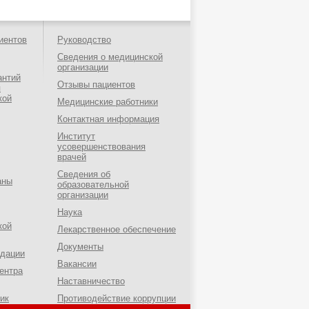
иентов
Руководство
Сведения о медицинской
организации
антий
Отзывы пациентов
я
кой
Медицинские работники
Контактная информация
Институт
усовершенствования
врачей
Сведения об
аны
образовательной
организации
Наука
кой
Лекарственное обеспечение
Документы
ндации
Вакансии
ентра
Наставничество
ик
Противодействие коррупции
о-