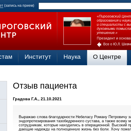
ет
(запись на прием)
«Пироговский Центр
образования и нау
и специалисты с в
духовными помысла
утешение.»
Президент и основа
Все о Ю.Л. Шевч
стам
Институт
Наука
О Центре
Отзыв пациента
Градова Г.А., 21.10.2021
Выражаю слова благодарности Небеласу Роману Петровичу за
эндопротезирования тазобедренного сустава, а также всему 
сотрудникам, которые находились в операционной. Высокий п
дающие надежду на полноценную жизнь без боли. Хочу пожел