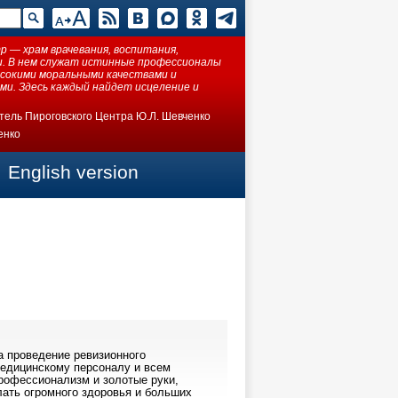
 — храм врачевания, воспитания,
ки. В нем служат истинные профессионалы
ысокими моральными качествами и
ми. Здесь каждый найдет исцеление и
тель Пироговского Центра Ю.Л. Шевченко
енко
English version
 проведение ревизионного
медицинскому персоналу и всем
рофессионализм и золотые руки,
ать огромного здоровья и больших