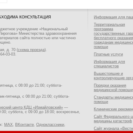
БХОДИМА КОНСУЛЬТАЦИЯ
Информация для пац
Территориальная
юджетное учреждение «Национальный
программа
 Пирогова» Министерства здравоохранения
государственных гар
атериалов сайта полностью или частично
бесплатного оказани
ещено.
гражданам медицинс
помощи
я, д. 70 (
схема проезда
).
464-03-03
.
Платные услуги
Информация для
специалистов
Вышестоящие и
контролирующие орг
тница, с 08:00 до 21:00; суббота-
Порядки оказания
медицинской помощи
к-пятница, с 08:00 до 21:00; суббота-
Стандарты медицинс
помощи
ический центр КДЦ «Измайловский»
—
Клинические рекоме
:00; суббота, с 09:00 до 18:00; воскресенье,
Сайт Федерального ц
медицины катастроф
ях:
MAX
,
ВКонтакте
,
Одноклассники
,
Сайт журнала «Вестн
Национального медик