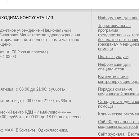
БХОДИМА КОНСУЛЬТАЦИЯ
Информация для пац
Территориальная
юджетное учреждение «Национальный
программа
 Пирогова» Министерства здравоохранения
государственных гар
атериалов сайта полностью или частично
бесплатного оказани
ещено.
гражданам медицинс
помощи
я, д. 70 (
схема проезда
).
464-03-03
.
Платные услуги
Информация для
специалистов
Вышестоящие и
контролирующие орг
тница, с 08:00 до 21:00; суббота-
Порядки оказания
медицинской помощи
к-пятница, с 08:00 до 21:00; суббота-
Стандарты медицинс
помощи
ический центр КДЦ «Измайловский»
—
Клинические рекоме
:00; суббота, с 09:00 до 18:00; воскресенье,
Сайт Федерального ц
медицины катастроф
ях:
MAX
,
ВКонтакте
,
Одноклассники
,
Сайт журнала «Вестн
Национального медик