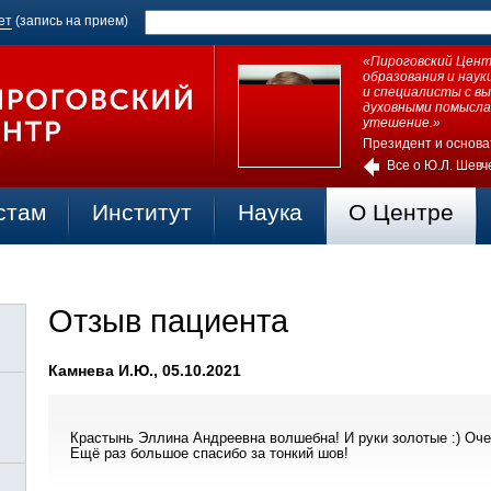
ет
(запись на прием)
«Пироговский Центр
образования и нау
и специалисты с в
духовными помысла
утешение.»
Президент и основа
Все о Ю.Л. Шевч
стам
Институт
Наука
О Центре
Отзыв пациента
Камнева И.Ю., 05.10.2021
Крастынь Эллина Андреевна волшебна! И руки золотые :) Очен
Ещё раз большое спасибо за тонкий шов!