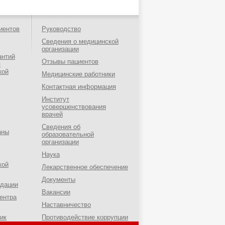
иентов
Руководство
Сведения о медицинской
организации
антий
Отзывы пациентов
я
кой
Медицинские работники
Контактная информация
Институт
усовершенствования
врачей
Сведения об
аны
образовательной
организации
Наука
кой
Лекарственное обеспечение
Документы
ндации
Вакансии
ентра
Наставничество
ик
Противодействие коррупции
о-