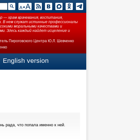
 — храм врачевания, воспитания,
ки. В нем служат истинные профессионалы
ысокими моральными качествами и
ми. Здесь каждый найдет исцеление и
тель Пироговского Центра Ю.Л. Шевченко
енко
English version
ь рада, что попала именно к ней.