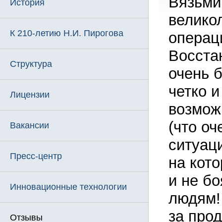
Вязьми
История
велико
К 210-летию Н.И. Пирогова
операц
Восста
Структура
очень 
четко и
Лицензии
возмож
(что оч
Вакансии
ситуац
Пресс-центр
на кот
и не б
Инновационные технологии
людям!
за про
Отзывы