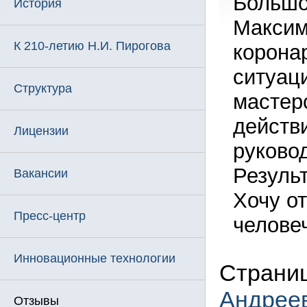
Большо
История
Максим
К 210-летию Н.И. Пирогова
корона
ситуац
Структура
мастер
действ
Лицензии
руково
Резуль
Вакансии
Хочу от
Пресс-центр
челове
Инновационные технологии
Страниц
Андрее
Отзывы