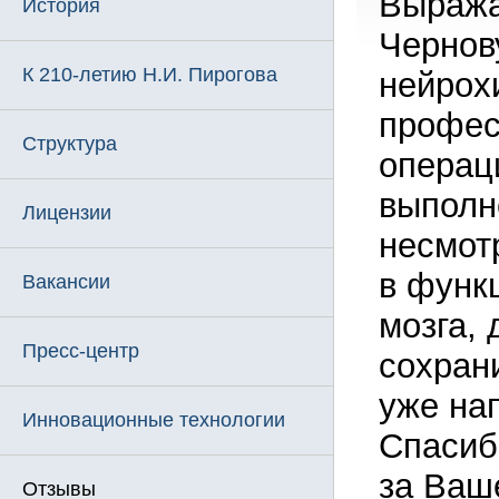
Выража
История
Чернов
К 210-летию Н.И. Пирогова
нейрох
профес
Структура
операц
выполн
Лицензии
несмот
в функ
Вакансии
мозга,
Пресс-центр
сохран
уже на
Инновационные технологии
Спасиб
за Ваш
Отзывы