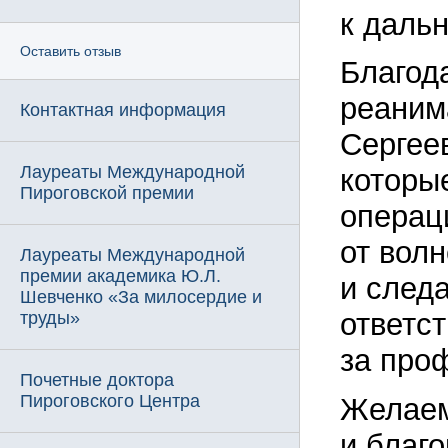
к даль
Оставить отзыв
Благод
реаним
Контактная информация
Сергеев
Лауреаты Международной
которы
Пироговской премии
операц
от волн
Лауреаты Международной
премии академика Ю.Л.
и след
Шевченко «За милосердие и
ответс
труды»
за про
Почетные доктора
Пироговского Центра
Желаем
и благ