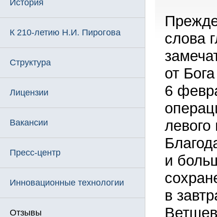
История
Прежде
К 210-летию Н.И. Пирогова
слова 
замеча
Структура
от Бог
6 февр
Лицензии
операц
левого 
Вакансии
Благод
Пресс-центр
и боль
сохране
Инновационные технологии
в завт
Ветшев
Отзывы