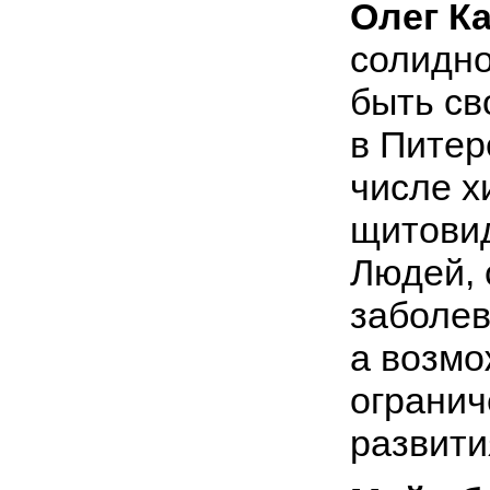
Олег К
солидно
быть св
в Питер
числе х
щитовид
Людей,
заболев
а возмо
огранич
развити