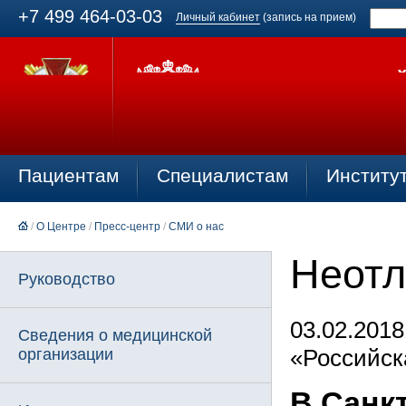
+7 499 464-03-03
Личный кабинет
(запись на прием)
Пациентам
Специалистам
Институ
/
О Центре
/
Пресс-центр
/
СМИ о нас
Неотл
Руководство
03.02.2018
Сведения о медицинской
«Российск
организации
В Санк