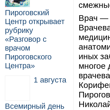
смежные
Пироговский
Врач — 
Центр открывает
Врачева
рубрику
медицин
«Разговор с
анатоми
врачом
иных за
Пироговского
многое 
Центра»
врачева
1 августа
Корифе
Пирогов
Николай
Всемирный день