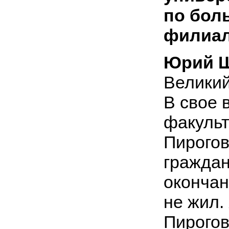
по бол
филиал
Юрий Ш
Великий
В свое 
факульт
Пирогов
граждан
окончан
не жил.
Пирогов