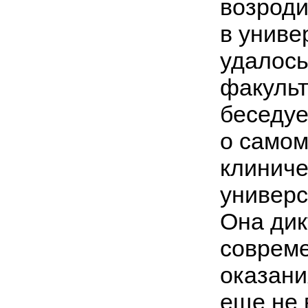
возроди
в универ
удалось
факульт
беседуе
о самом
клиниче
универс
Она дик
совреме
оказани
еще не 