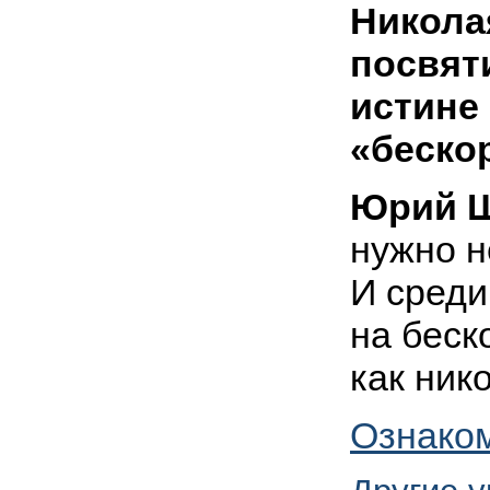
Никола
посвят
истине
«бескор
Юрий Ш
нужно н
И среди
на беск
как нико
Ознаком