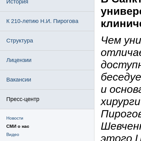
История
универ
клинич
К 210-летию Н.И. Пирогова
Чем ун
Структура
отлича
Лицензии
доступ
беседу
Вакансии
и основ
хирурги
Пресс-центр
Пирого
Новости
Шевчен
СМИ о нас
Видео
этого 