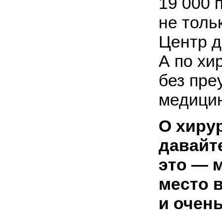
19 000 
не толь
Центр д
А по хи
без пре
медицин
О хиру
давайт
это — 
место 
и очен