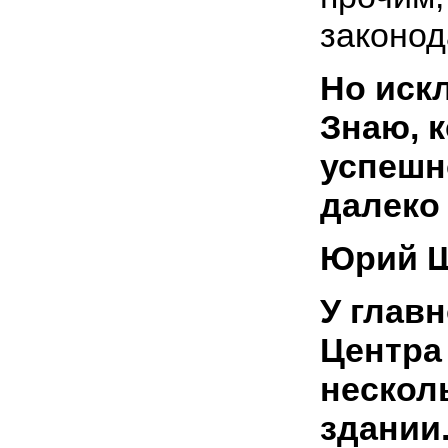
законод
Но иск
Знаю, к
успешн
далеко з
Юрий Ш
У главн
Центра
нескол
здании