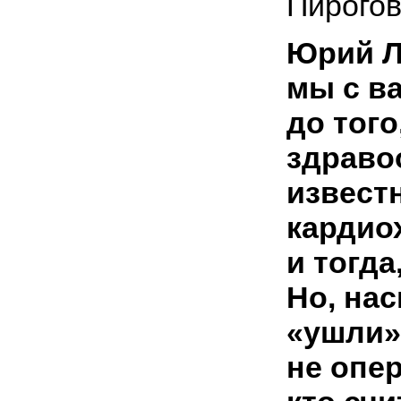
Пирогов
Юрий Л
мы с в
до того
здраво
извест
кардио
и тогда
Но, нас
«ушли»
не опер