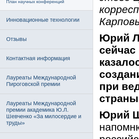
План научных конференций
коррес
Карпов
Инновационные технологии
Юрий Л
Отзывы
сейчас
Контактная информация
казало
создан
Лауреаты Международной
при ве
Пироговской премии
страны
Лауреаты Международной
премии академика Ю.Л.
Юрий Ш
Шевченко «За милосердие и
труды»
напомню