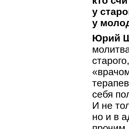
кто счи
у старо
у молод
Юрий Ш
молитва
старого
«врачом
терапевт
себя по
И не то
но и в 
прочим,