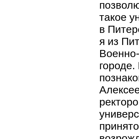
позволю
такое у
в Питер
я из Пи
Военно-
городе.
познак
Алексее
ректоро
универс
принято
возрожд