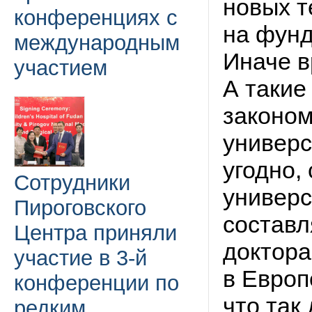
новых т
конференциях с
на фун
международным
Иначе в
участием
А такие
законом
универс
угодно,
Сотрудники
универс
Пироговского
составл
Центра приняли
доктора
участие в 3-й
в Европ
конференции по
что так
редким