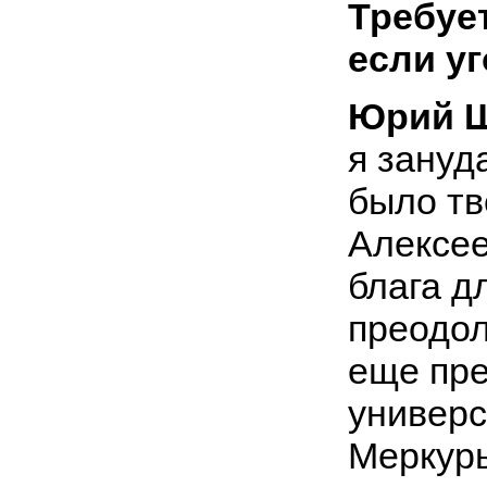
Требуе
если у
Юрий Ш
я зануд
было тв
Алексее
блага дл
преодол
еще пре
универс
Меркурь