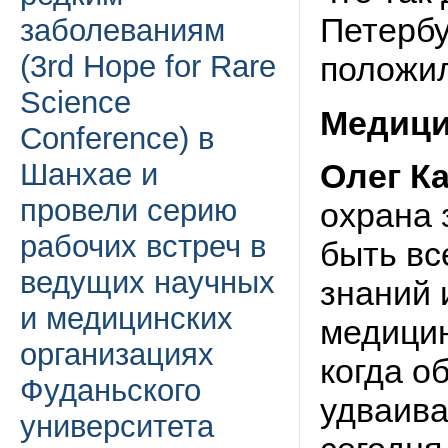
Петербу
заболеваниям
(3rd Hope for Rare
положил
Science
Медици
Conference) в
Олег К
Шанхае и
провели серию
охрана 
рабочих встреч в
быть вс
ведущих научных
знаний 
и медицинских
медицин
организациях
когда о
Фуданьского
удваива
университета