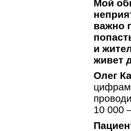
Мой об
неприя
важно п
попаст
и жител
живет 
Олег К
цифрами
проводи
10 000 
Пациен