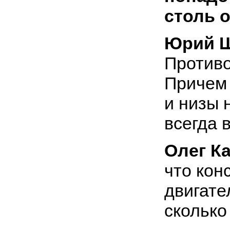
столь 
Юрий Ш
Против
Причем 
и низы 
всегда 
Олег К
что кон
двигате
сколько