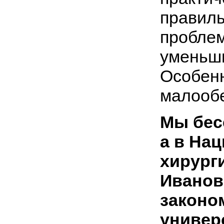
правиль
пробле
уменьш
Особенн
малообе
Мы бес
а в На
хирург
Иванов
законо
универ