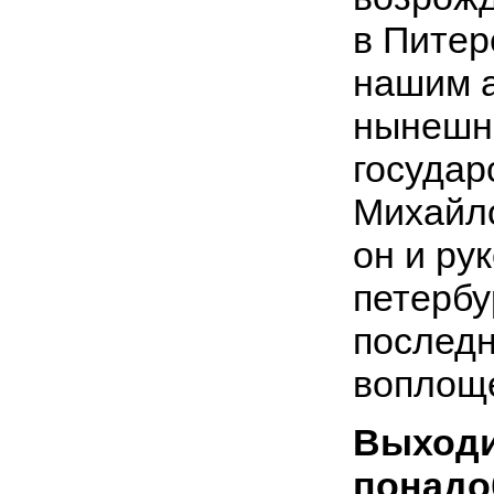
в Питер
нашим 
нынешни
государ
Михайл
он и ру
петербу
последн
воплоще
Выходи
понадо