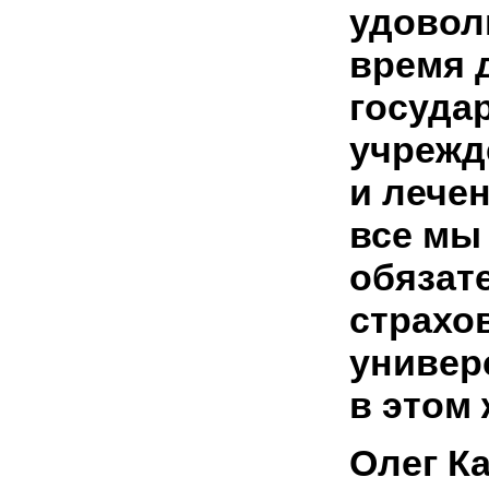
удовол
время 
госуда
учрежд
и лечен
все мы
обязат
страхо
универ
в этом
Олег К