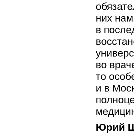
обязате
них нам
в после
восстан
универс
во врач
то особ
и в Мос
полноце
медицин
Юрий Ш