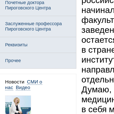
российс
Почетные доктора
начинал
Пироговского Центра
факульт
Заслуженные профессора
заведен
Пироговского Центра
остаетс
Реквизиты
в стран
институ
Прочее
направл
отдельн
Новости
СМИ о
Думаю, 
нас
Видео
медицин
в себя 