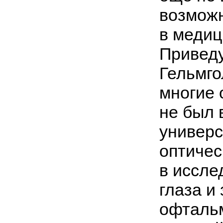
возможн
в медиц
Приведу
Гельмго
многие 
не был 
универс
оптичес
в иссле
глаза и
офтальм