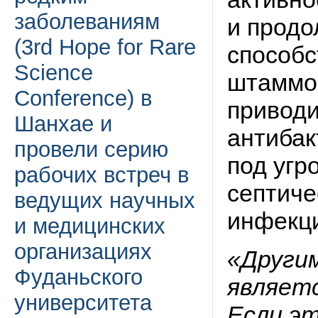
заболеваниям
и продо
(3rd Hope for Rare
способс
Science
штаммов
Conference) в
приводи
Шанхае и
антибак
провели серию
под угр
рабочих встреч в
септиче
ведущих научных
инфекц
и медицинских
организациях
«Други
Фуданьского
являетс
университета
Если эт