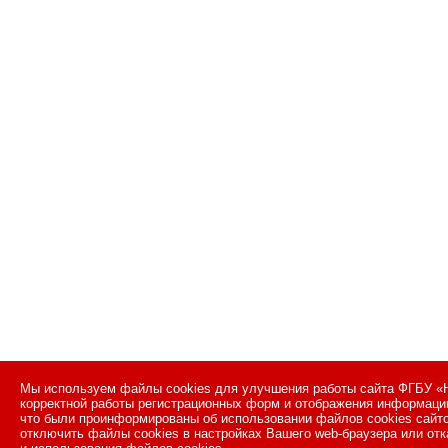
Мы используем файлы cookies для улучшения работы сайта ФГБУ «Н
корректной работы регистрационных форм и отображения информации
что были проинформированы об использовании файлов cookies сайт
отключить файлы cookies в настройках Вашего web-браузера или отк