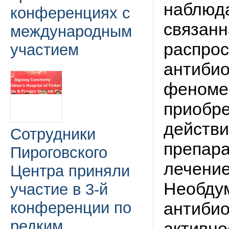
наблюда
конференциях с
связанн
международным
распро
участием
антибио
феномен
приобре
действ
Сотрудники
препара
Пироговского
лечение
Центра приняли
Необдум
участие в 3-й
конференции по
антибио
редким
активно