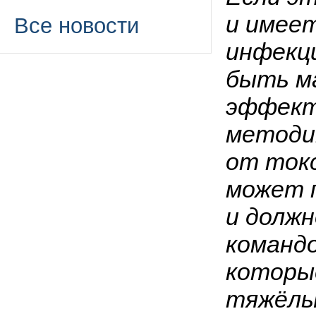
и имеет
Все новости
инфекци
быть м
эффект
методик
от токс
может 
и должн
команд
которые
тяжёлы