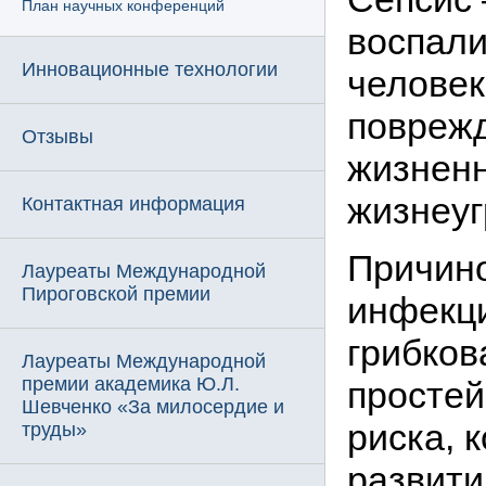
План научных конференций
воспали
Инновационные технологии
человек
повреж
Отзывы
жизненн
жизнеу
Контактная информация
Причино
Лауреаты Международной
Пироговской премии
инфекци
грибков
Лауреаты Международной
премии академика Ю.Л.
простей
Шевченко «За милосердие и
риска, 
труды»
развити