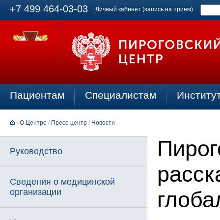
+7 499 464-03-03
Личный кабинет
(запись на прием)
Пациентам
Специалистам
Институ
/
О Центре
/
Пресс-центр
/
Новости
Пирог
Руководство
расск
Сведения о медицинской
организации
глоба