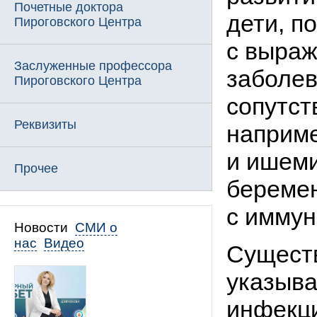
Почетные доктора
дети, п
Пироговского Центра
с выра
Заслуженные профессора
заболев
Пироговского Центра
сопутст
Реквизиты
наприме
и ишеми
Прочее
береме
с иммун
Новости
СМИ о
нас
Видео
Существ
указыва
инфекци