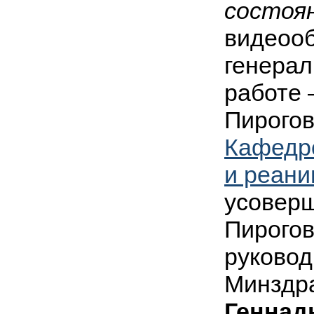
состоя
видеоо
генерал
работе 
Пирогов
Кафедр
и реани
усоверш
Пироговс
руковод
Минздр
Геннад