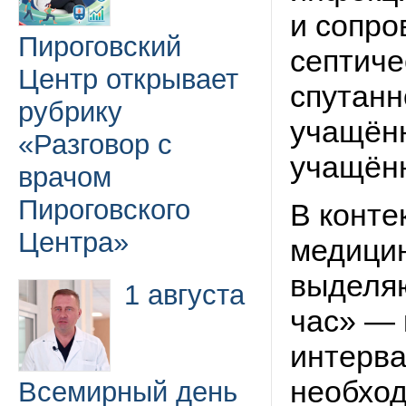
и сопро
Пироговский
септиче
Центр открывает
спутанн
рубрику
учащённ
«Разговор с
учащён
врачом
Пироговского
В конте
Центра»
медици
выделяю
1 августа
час» — 
интерва
необход
Всемирный день