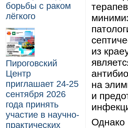
борьбы с раком
терапев
лёгкого
миними
патолог
септиче
из крае
являет
Пироговский
антибио
Центр
приглашает 24-25
на эли
сентября 2026
и предо
года принять
инфекци
участие в научно-
Однако 
практических