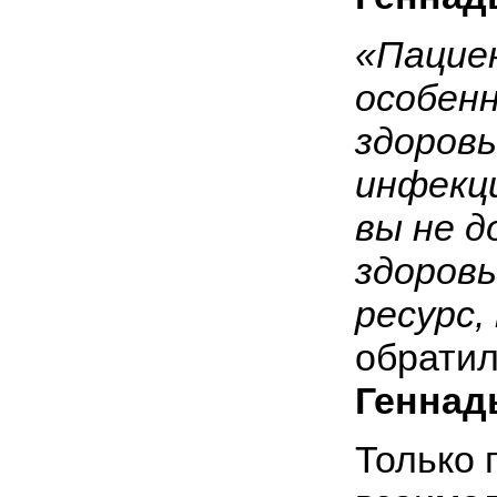
«Пациен
особен
здоровь
инфекци
вы не д
здоров
ресурс,
обратил
Геннад
Только 