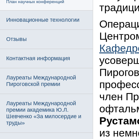
План научных конференций
традиц
Инновационные технологии
Операц
Центро
Отзывы
Кафедро
усоверш
Контактная информация
Пироговс
Лауреаты Международной
професс
Пироговской премии
член П
Лауреаты Международной
офталь
премии академика Ю.Л.
Шевченко «За милосердие и
Рустам
труды»
из немн