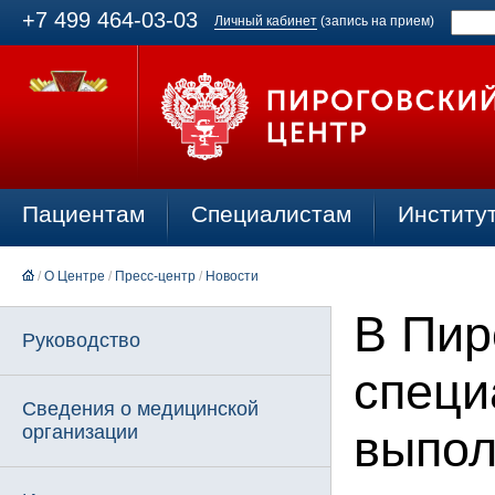
+7 499 464-03-03
Личный кабинет
(запись на прием)
Пациентам
Специалистам
Институ
/
О Центре
/
Пресс-центр
/
Новости
В Пир
Руководство
специ
Сведения о медицинской
организации
выпол