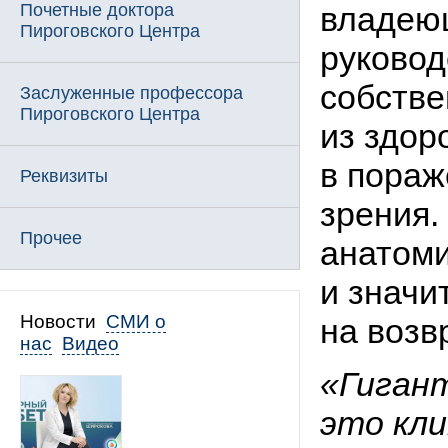
Почетные доктора
владеющ
Пироговского Центра
руковод
собстве
Заслуженные профессора
Пироговского Центра
из здор
в пораж
Реквизиты
зрения.
Прочее
анатоми
и значи
Новости
СМИ о
на возв
нас
Видео
«Гиган
это кли