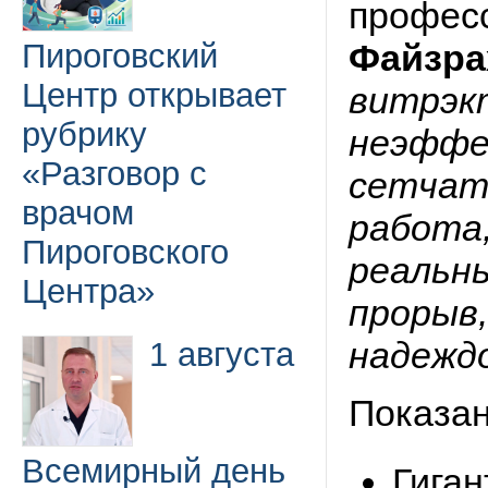
профес
Пироговский
Файзра
Центр открывает
витрэк
рубрику
неэффе
«Разговор с
сетчат
врачом
работа
Пироговского
реальн
Центра»
прорыв
надеждо
1 августа
Показан
Всемирный день
Гиган