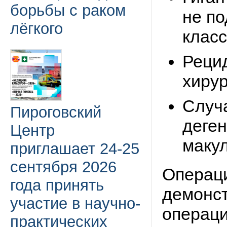
борьбы с раком
не п
лёгкого
клас
Реци
хирур
Случ
Пироговский
деге
Центр
маку
приглашает 24-25
сентября 2026
Операц
года принять
демонст
участие в научно-
операци
практических