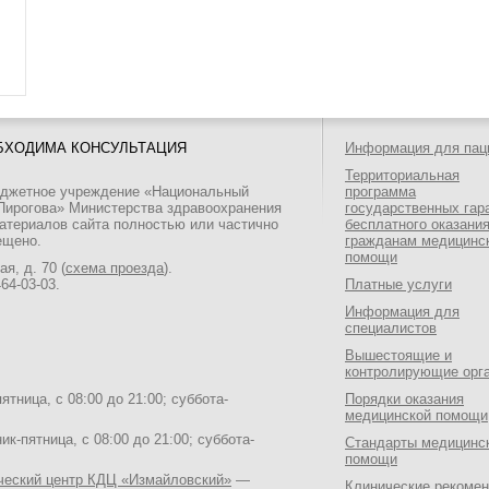
БХОДИМА КОНСУЛЬТАЦИЯ
Информация для пац
Территориальная
юджетное учреждение «Национальный
программа
 Пирогова» Министерства здравоохранения
государственных гар
атериалов сайта полностью или частично
бесплатного оказани
ещено.
гражданам медицинс
помощи
я, д. 70 (
схема проезда
).
464-03-03
.
Платные услуги
Информация для
специалистов
Вышестоящие и
контролирующие орг
тница, с 08:00 до 21:00; суббота-
Порядки оказания
медицинской помощи
к-пятница, с 08:00 до 21:00; суббота-
Стандарты медицинс
помощи
ический центр КДЦ «Измайловский»
—
Клинические рекоме