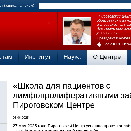
ет
(запись на прием)
«Пироговский Центр
образования и нау
и специалисты с в
духовными помысла
утешение.»
Президент и основа
Все о Ю.Л. Шевч
стам
Институт
Наука
О Центре
«Школа для пациентов с
лимфопролиферативными за
Пироговском Центре
05.06.2025
27 мая 2025 года Пироговский Центр успешно провел онла
с лимфомами и множественной миеломой».