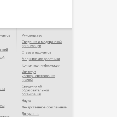
иентов
Руководство
Сведения о медицинской
организации
антий
Отзывы пациентов
я
кой
Медицинские работники
Контактная информация
Институт
усовершенствования
врачей
Сведения об
аны
образовательной
организации
Наука
кой
Лекарственное обеспечение
Документы
ндации