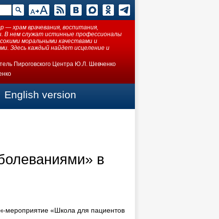
 — храм врачевания, воспитания,
ки. В нем служат истинные профессионалы
ысокими моральными качествами и
ми. Здесь каждый найдет исцеление и
тель Пироговского Центра Ю.Л. Шевченко
енко
English version
болеваниями» в
йн-мероприятие «Школа для пациентов