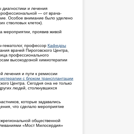
 диагностики и лечения
профессиональной — от врача-
ение. Особое внимание было уделено
их стволовых клеток).
на мероприятии, проявив живой
ач-гематолог, профессор
Кафедры
ания врачей Пироговского Центра,
лица профессионального
росам высокодозной химиотерапии
й лечения и пути к ремиссии
миотерапии с блоком трансплантации
кого Центра. Сегодня она не только
других людей, столкнувшихся
астников, которые задавались
щения, что сделало мероприятие
жрегиональной общественной
олеваниями «Мост Милосердия»