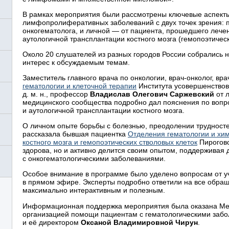
В рамках мероприятия были рассмотрены ключевые аспекты
лимфопролиферативных заболеваний с двух точек зрения: 
онкогематолога, и личной — от пациента, прошедшего леч
аутологичной трансплантации костного мозга (гемопоэтическ
Около 20 слушателей из разных городов России собрались 
интерес к обсуждаемым темам.
Заместитель главного врача по онкологии, врач-онколог, вр
гематологии и клеточной терапии
Института усовершенствов
д. м. н., профессор
Владислав Олегович Саржевский
от 
медицинского сообщества подробно дал пояснения по воп
и аутологичной трансплантации костного мозга.
О личном опыте борьбы с болезнью, преодолении трудносте
рассказала бывшая пациентка
Отделения гематологии и хи
костного мозга и гемопоэтических стволовых клеток
Пироговс
здорова, но и активно делится своим опытом, поддерживая 
с онкогематологическими заболеваниями.
Особое внимание в программе было уделено вопросам от уч
в прямом эфире. Эксперты подробно ответили на все обра
максимально интерактивным и полезным.
Информационная поддержка мероприятия была оказана Ме
организацией помощи пациентам с гематологическими заб
и её директором
Оксаной Владимировной Чирун
.