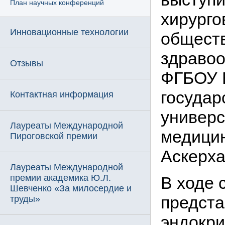
План научных конференций
хирурго
Инновационные технологии
обществ
здравоо
Отзывы
ФГБОУ 
государ
Контактная информация
универс
Лауреаты Международной
медицин
Пироговской премии
Аскерха
Лауреаты Международной
премии академика Ю.Л.
В ходе 
Шевченко «За милосердие и
предста
труды»
эндокри