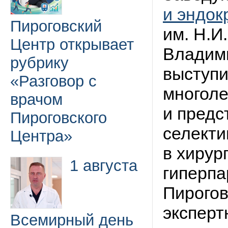
и эндок
Пироговский
им. Н.И
Центр открывает
Владим
рубрику
выступи
«Разговор с
многоле
врачом
и предс
Пироговского
селекти
Центра»
в хирур
1 августа
гиперпа
Пирогов
эксперт
Всемирный день