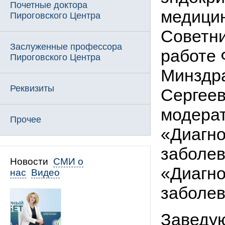
Почетные доктора
медицин
Пироговского Центра
Советни
Заслуженные профессора
работе 
Пироговского Центра
Минздра
Реквизиты
Сергеев
модерат
Прочее
«Диагно
заболев
Новости
СМИ о
«Диагно
нас
Видео
заболев
Завед