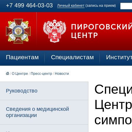
+7 499 464-03-03
Личный кабинет
(запись на прием)
Пациентам
Специалистам
Институ
/
О Центре
/
Пресс-центр
/
Новости
Специ
Руководство
Центр
Сведения о медицинской
организации
симпо