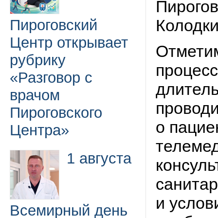
Пирогов
Колодки
Пироговский
Центр открывает
Отметим
рубрику
процесс
«Разговор с
длитель
врачом
провод
Пироговского
о пацие
Центра»
телемед
1 августа
консуль
санитар
и услов
Всемирный день