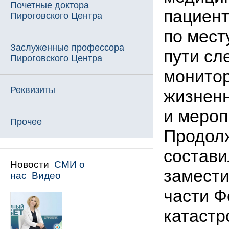
Почетные доктора
пациент
Пироговского Центра
по мест
Заслуженные профессора
пути сл
Пироговского Центра
монитор
Реквизиты
жизненн
и мероп
Прочее
Продолж
состави
Новости
СМИ о
замести
нас
Видео
части Ф
катастр