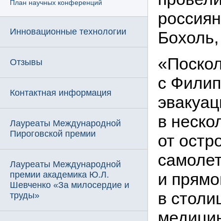
План научных конференций
россиян
Инновационные технологии
Бохоль,
«Поско
Отзывы
с Филип
Контактная информация
эвакуац
в неско
Лауреаты Международной
Пироговской премии
от остр
самолет
Лауреаты Международной
премии академика Ю.Л.
и прямо
Шевченко «За милосердие и
в столи
труды»
медици